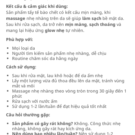
Kết cấu & cảm giác khi dùng:
Sản phẩm tẩy tế bào chết có kết cấu mịn màng, khi
massage
nhẹ nhàng trên da sẽ giúp
làm sạch
bề mặt da.
Sau khi rửa sạch, da trở nên
mịn màng
,
sạch thoáng
và
mang lại hiệu ứng
glow nhẹ
tự nhiên.
Phù hợp với:
Mọi loại da
Người tìm kiếm sản phẩm nhẹ nhàng, dễ chịu
Routine chăm sóc da hằng ngày
Cách sử dụng:
Sau khi rửa mặt, lau khô hoặc để da ẩm nhẹ
Lấy một lượng vừa đủ thoa đều lên da mặt, tránh vùng
mắt và môi
Massage nhẹ nhàng theo vòng tròn trong 30 giây đến 1
phút
Rửa sạch với nước ấm
Sử dụng 1-2 lần/tuần để đạt hiệu quả tốt nhất
Câu hỏi thường gặp:
Sản phẩm có gây rát không?
Không. Công thức nhẹ
nhàng, không gây rát hay kích ứng da.
Nên dùng bao nhiêu lần/tuần?
Nên sử dụng 1-2