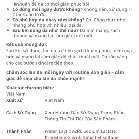
lần/tuần để da có thời gian phục hồi.
Có dùng mỗi ngày được không?
Không nên. Sử dụng 1-
2 lần/tuần là đủ.
Có phù hợp da nhạy cảm không?
Có. Công thức nhẹ
nhàng phù hợp với nhiều loại da.
Sau khi dùng da như thế nào?
Da mịn màng, sạch
thoáng và mang lại cảm giác tươi mới.
Kết quả mong đợi:
Sau khi sử dụng, làn da trở nên sạch thoáng hơn, mềm mại
hơn và mang lại cảm giác dễ chịu, thoải mái. Da sẵn sàng
cho các bước skincare tiếp theo.
Chăm sóc làn da mỗi ngày với routine đơn giản – cảm
giác dễ chịu cho làn da khỏe mạnh!
Xuất xứ thương hiệu:
Việt Nam
Xuất Xứ
Việt Nam
Cách Sử Dụng
Xem Hướng Dẫn Sử Dụng Trong Phần
Thông Tin Chi Tiết Của Sản Phẩm.
Thành Phần
Water, Lactic Acid, Sodium Lactate,
Propylene Glycol, Dimethyl Sulfone,