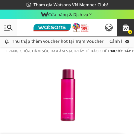
Giao hàng nhanh 24h - Áp dụng khu vực TP. Hồ Chí Minh
Miễn phí giao hàng cho đơn hàng từ 249,000Đ
Tham gia Watsons VN Member Club!
Cửa hàng & Dịch vụ
0
Thu thập thêm voucher hot tại Trạm Voucher
Thu thập thêm voucher hot tại Trạm Voucher
Cảnh báo An
TRANG CHỦ
/
CHĂM SÓC DA
/
LÀM SẠCH
/
TẨY TẾ BÀO CHẾT
/
NƯỚC TẨY 