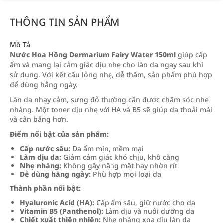
THÔNG TIN SẢN PHẨM
Mô Tả
Nước Hoa Hồng Dermarium Fairy Water 150ml
giúp cấp
ẩm và mang lại cảm giác dịu nhẹ cho làn da ngay sau khi
sử dụng. Với kết cấu lỏng nhẹ, dễ thấm, sản phẩm phù hợp
để dùng hằng ngày.
Làn da nhạy cảm, sưng đỏ thường cần được chăm sóc nhẹ
nhàng. Một toner dịu nhẹ với HA và B5 sẽ giúp da thoải mái
và cân bằng hơn.
Điểm nổi bật của sản phẩm:
Cấp nước sâu:
Da ẩm mịn, mềm mại
Làm dịu da:
Giảm cảm giác khó chịu, khô căng
Nhẹ nhàng:
Không gây nặng mặt hay nhờn rít
Dễ dùng hằng ngày:
Phù hợp mọi loại da
Thành phần nổi bật:
Hyaluronic Acid (HA):
Cấp ẩm sâu, giữ nước cho da
Vitamin B5 (Panthenol):
Làm dịu và nuôi dưỡng da
Chiết xuất thiên nhiên:
Nhẹ nhàng xoa dịu làn da