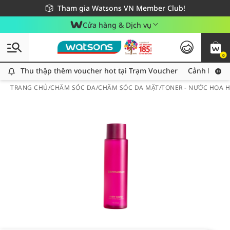
Giao hàng nhanh 24h - Áp dụng khu vực TP. Hồ Chí Minh
Miễn phí giao hàng cho đơn hàng từ 249,000Đ
Tham gia Watsons VN Member Club!
Cửa hàng & Dịch vụ
0
Thu thập thêm voucher hot tại Trạm Voucher
Thu thập thêm voucher hot tại Trạm Voucher
Cảnh báo An
TRANG CHỦ
/
CHĂM SÓC DA
/
CHĂM SÓC DA MẶT
/
TONER - NƯỚC HOA 