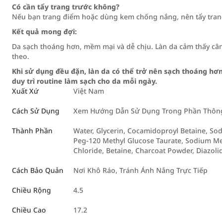
Có cần tẩy trang trước không?
Nếu bạn trang điểm hoặc dùng kem chống nắng, nên tẩy tran
Kết quả mong đợi:
Da sạch thoáng hơn, mềm mại và dễ chịu. Làn da cảm thấy cân
theo.
Khi sử dụng đều đặn, làn da có thể trở nên sạch thoáng h
duy trì routine làm sạch cho da mỗi ngày.
Xuất Xứ
Việt Nam
Cách Sử Dụng
Xem Hướng Dẫn Sử Dụng Trong Phần Thông 
Thành Phần
Water, Glycerin, Cocamidoproyl Betaine, So
Peg-120 Methyl Glucose Taurate, Sodium Met
Chloride, Betaine, Charcoat Powder, Diazoli
Cách Bảo Quản
Nơi Khô Ráo, Tránh Ánh Nắng Trực Tiếp
Chiều Rộng
4.5
Chiều Cao
17.2