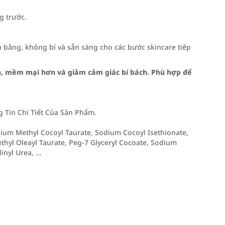
g trước.
 bằng, không bí và sẵn sàng cho các bước skincare tiếp
ơn, mềm mại hơn và giảm cảm giác bí bách. Phù hợp để
Tin Chi Tiết Của Sản Phẩm.
dium Methyl Cocoyl Taurate, Sodium Cocoyl Isethionate,
hyl Oleayl Taurate, Peg-7 Glyceryl Cocoate, Sodium
dinyl Urea, …