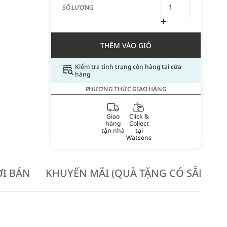
SỐ LƯỢNG
THÊM VÀO GIỎ
Kiểm tra tình trạng còn hàng tại cửa
hàng
PHƯƠNG THỨC GIAO HÀNG
Giao
Click &
hàng
Collect
tận nhà
tại
Watsons
I BÁN
KHUYẾN MÃI (QUÀ TẶNG CÓ SẴN KH