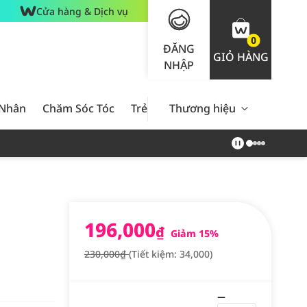
Cửa hàng & Dịch vụ
0
ĐĂNG
GIỎ HÀNG
NHẬP
 Nhân
Chăm Sóc Tóc
Trẻ Em
Thương hiệu
Nam Giới
Chăm Sóc 
196,000
₫
Giảm 15%
230,000₫
(Tiết kiệm: 34,000)