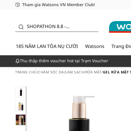
Tham gia Watsons VN Member Club!
Miễn phí giao hàng cho đơn hàng từ 249,000Đ
Giao hàng nhanh 24h - Áp dụng khu vực TP. Hồ Chí M
185 NĂM LAN TỎA NỤ
CƯỜI - GIẢM ĐẾN
SHOPATHON 8.8 -
50%
DEAL ĐỈNH
185 NĂM LAN TỎA NỤ CƯỜI
Watsons
Trang Đ
Thu thập thêm voucher hot tại Trạm Voucher
TRANG CHỦ
/
CHĂM SÓC DA
/
LÀM SẠCH
/
RỬA MẶT
/
GEL RỬA MẶT