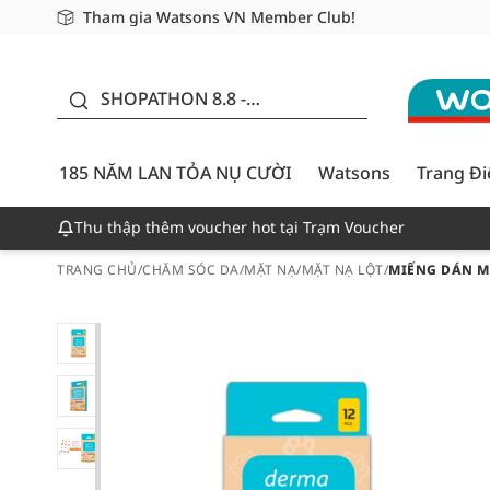
Tham gia Watsons VN Member Club!
Miễn phí giao hàng cho đơn hàng từ 249,000Đ
Giao hàng nhanh 24h - Áp dụng khu vực TP. Hồ Chí M
185 NĂM LAN TỎA NỤ
CƯỜI - GIẢM ĐẾN
SHOPATHON 8.8 -
50%
DEAL ĐỈNH
185 NĂM LAN TỎA NỤ CƯỜI
Watsons
Trang Đ
Thu thập thêm voucher hot tại Trạm Voucher
TRANG CHỦ
/
CHĂM SÓC DA
/
MẶT NẠ
/
MẶT NẠ LỘT
/
MIẾNG DÁN M