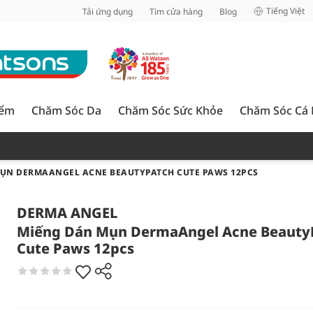
inh
Tiếng Việt
Tải ứng dụng
Tìm cửa hàng
Blog
iểm
Chăm Sóc Da
Chăm Sóc Sức Khỏe
Chăm Sóc Cá
ỤN DERMAANGEL ACNE BEAUTYPATCH CUTE PAWS 12PCS
DERMA ANGEL
Miếng Dán Mụn DermaAngel Acne Beauty
Cute Paws 12pcs