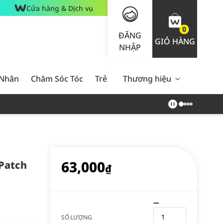
Cửa hàng & Dịch vụ
0
ĐĂNG
GIỎ HÀNG
NHẬP
 Nhân
Chăm Sóc Tóc
Trẻ Em
Thương hiệu
Nam Giới
Chăm Sóc 
63,000
Patch
₫
SỐ LƯỢNG