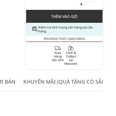
THÊM VÀO GIỎ
Kiểm tra tình trạng còn hàng tại cửa
hàng
PHƯƠNG THỨC GIAO HÀNG
Giao
Click &
hàng
Collect
tận nhà
tại
Watsons
I BÁN
KHUYẾN MÃI (QUÀ TẶNG CÓ SẴN KH