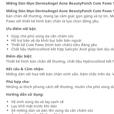
Miếng Dán Mụn DermaAngel Acne BeautyPatch Cute Paws 
Miếng Dán Mụn DermaAngel Acne BeautyPatch Cute Paws 
bàn chân dễ thương, mang lại cảm giác gọn gàng và tự tin. 
Paws với thiết kế hình bàn chân là lựa chọn đáng yêu.
Ưu điểm nổi bật:
Giúp che phủ vùng da cần chăm sóc
Hỗ trợ bảo vệ da khỏi bụi bẩn bên ngoài
Thiết kế Cute Paws (hình bàn chân) siêu đáng yêu
Chất liệu Hydrocolloid kết hợp Salicylic Acid giúp làm dịu d
Điểm đặc biệt:
Thiết kế hình bàn chân dễ thương, chất liệu Hydrocolloid kết h
Kết cấu & Cảm nhận:
Miếng dán với họa tiết bàn chân xinh xắn, bám chắc trên da.
Phù hợp cho:
Những ai thích phong cách dễ thương, muốn che phủ vùng da 
Hướng dẫn sử dụng:
Vệ sinh vùng da và tay sạch sẽ
Lau khô mặt trước khi dán
Xé miếng dán và dán lên vùng da cần chăm sóc