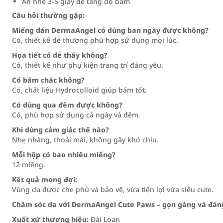
Ấn nhẹ 3-5 giây để tăng độ bám
Câu hỏi thường gặp:
Miếng dán DermaAngel có dùng ban ngày được không?
Có, thiết kế dễ thương phù hợp sử dụng mọi lúc.
Họa tiết có dễ thấy không?
Có, thiết kế như phụ kiện trang trí đáng yêu.
Có bám chắc không?
Có, chất liệu Hydrocolloid giúp bám tốt.
Có dùng qua đêm được không?
Có, phù hợp sử dụng cả ngày và đêm.
Khi dùng cảm giác thế nào?
Nhẹ nhàng, thoải mái, không gây khó chịu.
Mỗi hộp có bao nhiêu miếng?
12 miếng.
Kết quả mong đợi:
Vùng da được che phủ và bảo vệ, vừa tiện lợi vừa siêu cute.
Chăm sóc da với DermaAngel Cute Paws – gọn gàng và đán
Xuất xứ thương hiệu:
Đài Loan