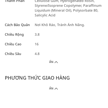
Thành Phần
Cellulose Gum, Hydrogenated Rosin,
Styrene/Isoprene Copolymer, Paraffinum
Liquidum (Mineral Oil), Polysorbate 80,
Salicylic Acid
Cách Bảo Quản
Nơi Khô Ráo, Tránh Ánh Nắng.
Chiều Rộng
3.8
Chiều Cao
16
Chiều Sâu
4.8
ẨN
PHƯƠNG THỨC GIAO HÀNG
ẨN