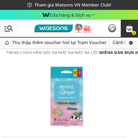
Giao hàng nhanh 24h - Áp dụng khu vực TP. Hồ Chí Minh
Miễn phí giao hàng cho đơn hàng từ 249,000Đ
Tham gia Watsons VN Member Club!
Cửa hàng & Dịch vụ
0
Thu thập thêm voucher hot tại Trạm Voucher
Thu thập thêm voucher hot tại Trạm Voucher
Cảnh báo An
TRANG CHỦ
/
CHĂM SÓC DA
/
MẶT NẠ
/
MẶT NẠ LỘT
/
MIẾNG DÁN MỤN D