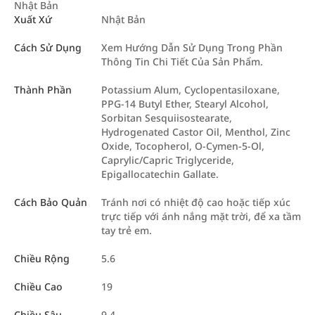
Nhật Bản
Xuất Xứ
Nhật Bản
Cách Sử Dụng
Xem Hướng Dẫn Sử Dụng Trong Phần
Thông Tin Chi Tiết Của Sản Phẩm.
Thành Phần
Potassium Alum, Cyclopentasiloxane,
PPG-14 Butyl Ether, Stearyl Alcohol,
Sorbitan Sesquiisostearate,
Hydrogenated Castor Oil, Menthol, Zinc
Oxide, Tocopherol, O-Cymen-5-Ol,
Caprylic/Capric Triglyceride,
Epigallocatechin Gallate.
Cách Bảo Quản
Tránh nơi có nhiệt độ cao hoặc tiếp xúc
trực tiếp với ánh nắng mặt trời, để xa tầm
tay trẻ em.
Chiều Rộng
5.6
Chiều Cao
19
Chiều Sâu
9.4