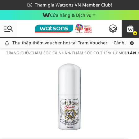
Giao hàng nhanh 24h - Áp dụng khu vực TP. Hồ Chí Minh
Miễn phí giao hàng cho đơn hàng từ 249,000Đ
Tham gia Watsons VN Member Club!
Cửa hàng & Dịch vụ
0
Thu thập thêm voucher hot tại Trạm Voucher
Thu thập thêm voucher hot tại Trạm Voucher
Cảnh báo An
TRANG CHỦ
/
CHĂM SÓC CÁ NHÂN
/
CHĂM SÓC CƠ THỂ
/
KHỬ MÙI
/
LĂN 