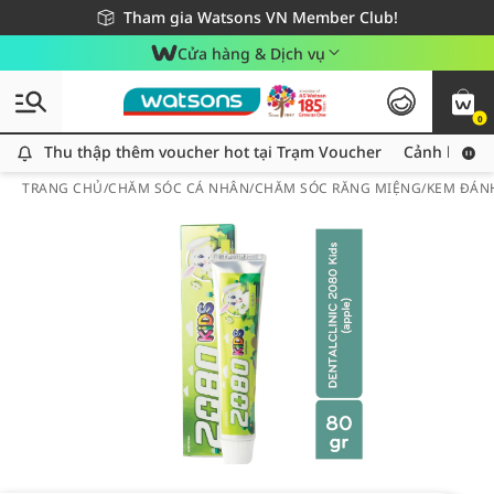
Giao hàng nhanh 24h - Áp dụng khu vực TP. Hồ Chí Minh
Miễn phí giao hàng cho đơn hàng từ 249,000Đ
Tham gia Watsons VN Member Club!
Cửa hàng & Dịch vụ
0
Thu thập thêm voucher hot tại Trạm Voucher
Thu thập thêm voucher hot tại Trạm Voucher
Cảnh báo An
TRANG CHỦ
/
CHĂM SÓC CÁ NHÂN
/
CHĂM SÓC RĂNG MIỆNG
/
KEM ĐÁN