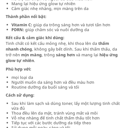
Mang lại hiệu ứng glow tự nhiên
Cảm giác nhẹ nhàng, mịn màng trên da
Thành phần nổi bật:
Vitamin C:
giúp da trông sáng hơn và tươi tắn hơn
PDRN:
giúp chăm sóc và nuôi dưỡng da
Kết cấu & cảm giác khi dùng:
Tinh chất có kết cấu mỏng nhẹ, khi thoa lên da
thấm
nhanh chóng
, không gây bết dính. Sau khi thẩm thấu, da
trở nên
mịn màng
, trông
sáng hơn
và mang lại
hiệu ứng
glow tự nhiên
.
Phù hợp với:
mọi loại da
Người muốn da sáng hơn và đều màu hơn
Routine dưỡng da buổi sáng và tối
Cách sử dụng:
Sau khi làm sạch và dùng toner, lấy một lượng tinh chất
vừa đủ
Thoa đều lên da mặt, tránh vùng mắt và môi
Vỗ nhẹ nhàng để tinh chất thẩm thấu tốt hơn
Tiếp tục với các bước dưỡng da tiếp theo
Sử dụng mỗi ngày, sáng và tối