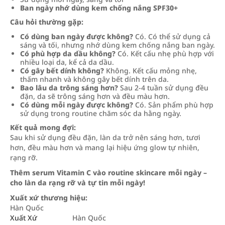
Ban ngày nhớ dùng kem chống nắng SPF30+
Câu hỏi thường gặp:
Có dùng ban ngày được không?
Có. Có thể sử dụng cả
sáng và tối, nhưng nhớ dùng kem chống nắng ban ngày.
Có phù hợp da dầu không?
Có. Kết cấu nhẹ phù hợp với
nhiều loại da, kể cả da dầu.
Có gây bết dính không?
Không. Kết cấu mỏng nhẹ,
thấm nhanh và không gây bết dính trên da.
Bao lâu da trông sáng hơn?
Sau 2-4 tuần sử dụng đều
đặn, da sẽ trông sáng hơn và đều màu hơn.
Có dùng mỗi ngày được không?
Có. Sản phẩm phù hợp
sử dụng trong routine chăm sóc da hằng ngày.
Kết quả mong đợi:
Sau khi sử dụng đều đặn, làn da trở nên sáng hơn, tươi
hơn, đều màu hơn và mang lại hiệu ứng glow tự nhiên,
rạng rỡ.
Thêm serum Vitamin C vào routine skincare mỗi ngày –
cho làn da rạng rỡ và tự tin mỗi ngày!
Xuất xứ thương hiệu:
Hàn Quốc
Xuất Xứ
Hàn Quốc