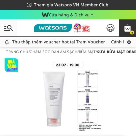
Giao hàng nhanh 24h - Áp dụng khu vực TP. Hồ Chí Minh
Miễn phí giao hàng cho đơn hàng từ 249,000Đ
Tham gia Watsons VN Member Club!
Cửa hàng & Dịch vụ
0
Thu thập thêm voucher hot tại Trạm Voucher
Thu thập thêm voucher hot tại Trạm Voucher
Cảnh báo An
TRANG CHỦ
/
CHĂM SÓC DA
/
LÀM SẠCH
/
RỬA MẶT
/
SỮA RỬA MẶT DEAR