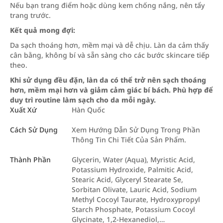
Nếu bạn trang điểm hoặc dùng kem chống nắng, nên tẩy
trang trước.
Kết quả mong đợi:
Da sạch thoáng hơn, mềm mại và dễ chịu. Làn da cảm thấy
cân bằng, không bí và sẵn sàng cho các bước skincare tiếp
theo.
Khi sử dụng đều đặn, làn da có thể trở nên sạch thoáng
hơn, mềm mại hơn và giảm cảm giác bí bách. Phù hợp để
duy trì routine làm sạch cho da mỗi ngày.
Xuất Xứ
Hàn Quốc
Cách Sử Dụng
Xem Hướng Dẫn Sử Dụng Trong Phần
Thông Tin Chi Tiết Của Sản Phẩm.
Thành Phần
Glycerin, Water (Aqua), Myristic Acid,
Potassium Hydroxide, Palmitic Acid,
Stearic Acid, Glyceryl Stearate Se,
Sorbitan Olivate, Lauric Acid, Sodium
Methyl Cocoyl Taurate, Hydroxypropyl
Starch Phosphate, Potassium Cocoyl
Glycinate, 1,2-Hexanediol,…