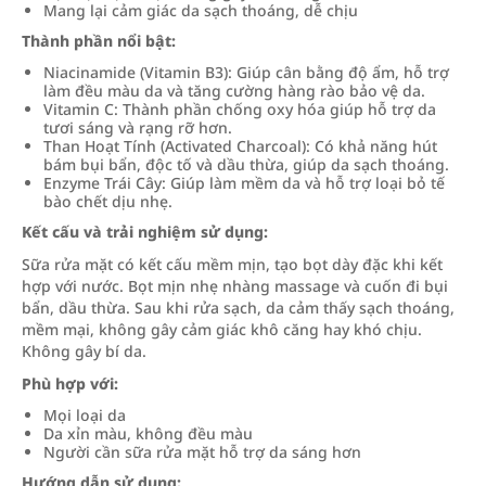
Mang lại cảm giác da sạch thoáng, dễ chịu
Thành phần nổi bật:
Niacinamide (Vitamin B3): Giúp cân bằng độ ẩm, hỗ trợ
làm đều màu da và tăng cường hàng rào bảo vệ da.
Vitamin C: Thành phần chống oxy hóa giúp hỗ trợ da
tươi sáng và rạng rỡ hơn.
Than Hoạt Tính (Activated Charcoal): Có khả năng hút
bám bụi bẩn, độc tố và dầu thừa, giúp da sạch thoáng.
Enzyme Trái Cây: Giúp làm mềm da và hỗ trợ loại bỏ tế
bào chết dịu nhẹ.
Kết cấu và trải nghiệm sử dụng:
Sữa rửa mặt có kết cấu mềm mịn, tạo bọt dày đặc khi kết
hợp với nước. Bọt mịn nhẹ nhàng massage và cuốn đi bụi
bẩn, dầu thừa. Sau khi rửa sạch, da cảm thấy sạch thoáng,
mềm mại, không gây cảm giác khô căng hay khó chịu.
Không gây bí da.
Phù hợp với:
Mọi loại da
Da xỉn màu, không đều màu
Người cần sữa rửa mặt hỗ trợ da sáng hơn
Hướng dẫn sử dụng: