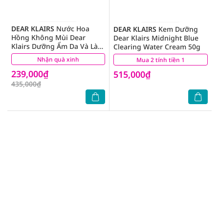
DEAR KLAIRS
Nước Hoa
DEAR KLAIRS
Kem Dưỡng
Hồng Không Mùi Dear
Dear Klairs Midnight Blue
Klairs Dưỡng Ẩm Da Và Làm
Clearing Water Cream 50g
Mềm Da Supple Preparation
Nhận quà xinh
(20)
Mua 2 tính tiền 1
(2)
Unscented 180ml
239,000₫
515,000₫
435,000₫