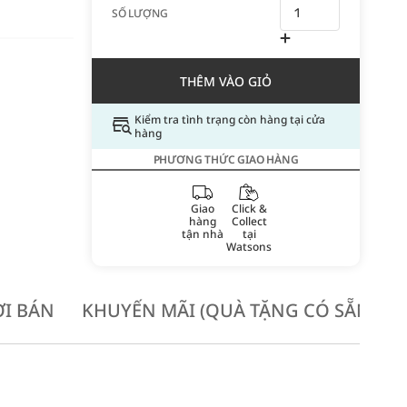
SỐ LƯỢNG
THÊM VÀO GIỎ
Kiểm tra tình trạng còn hàng tại cửa
hàng
PHƯƠNG THỨC GIAO HÀNG
Giao
Click &
hàng
Collect
tận nhà
tại
Watsons
I BÁN
KHUYẾN MÃI (QUÀ TẶNG CÓ SẴN KH