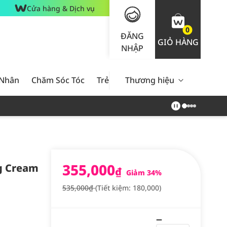
Cửa hàng & Dịch vụ
0
ĐĂNG
GIỎ HÀNG
NHẬP
 Nhân
Chăm Sóc Tóc
Trẻ Em
Thương hiệu
Nam Giới
Chăm Sóc 
355,000
g Cream
₫
Giảm 34%
535,000₫
(Tiết kiệm: 180,000)