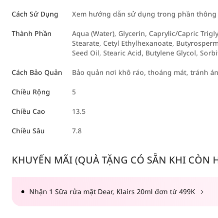
Cách Sử Dụng
Xem hướng dẫn sử dụng trong phần thông t
Thành Phần
Aqua (Water), Glycerin, Caprylic/Capric Trigl
Stearate, Cetyl Ethylhexanoate, Butyrosperm
Seed Oil, Stearic Acid, Butylene Glycol, Sorb
Cách Bảo Quản
Bảo quản nơi khô ráo, thoáng mát, tránh á
Chiều Rộng
5
Chiều Cao
13.5
Chiều Sâu
7.8
KHUYẾN MÃI (QUÀ TẶNG CÓ SẴN KHI CÒN HÀ
Nhận 1 Sữa rửa mặt Dear, Klairs 20ml đơn từ 499K