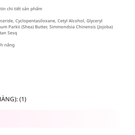
in chi tiết sản phẩm
yceride, Cyclopentasiloxane, Cetyl Alcohol, Glyceryl
um Parkii (Shea) Butter, Simmondsia Chinensis (Jojoba)
itan Sesq
nh nắng
NG): (1)