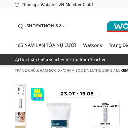
Tham gia Watsons VN Member Club!
Miễn phí giao hàng cho đơn hàng từ 249,000Đ
Giao hàng nhanh 24h - Áp dụng khu vực TP. Hồ Chí M
185 NĂM LAN TỎA NỤ
CƯỜI - GIẢM ĐẾN
SHOPATHON 8.8 -
50%
DEAL ĐỈNH
185 NĂM LAN TỎA NỤ CƯỜI
Watsons
Trang Đ
Thu thập thêm voucher hot tại Trạm Voucher
TRANG CHỦ
/
CHĂM SÓC DA
/
CHĂM SÓC DA MẶT
/
DƯỠNG ẨM
/
KEM