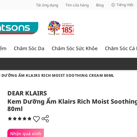
inh
Tiếng Việt
Tải ứng dụng
Tìm cửa hàng
Blog
iểm
Chăm Sóc Da
Chăm Sóc Sức Khỏe
Chăm Sóc Cá
 DƯỠNG ẨM KLAIRS RICH MOIST SOOTHING CREAM 80ML
DEAR KLAIRS
Kem Dưỡng Ẩm Klairs Rich Moist Soothin
80ml
Nhận quà xinh