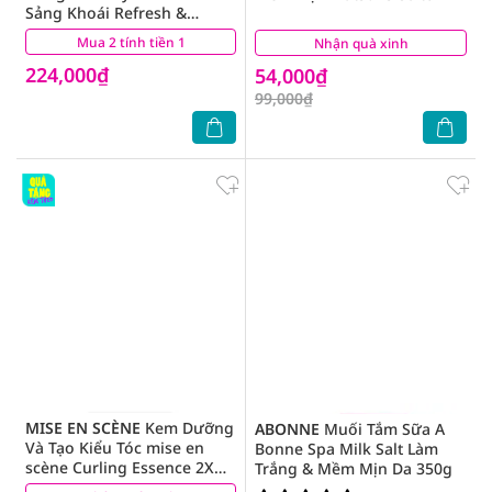
Sảng Khoái Refresh &
Clarify 800g
Mua 2 tính tiền 1
(7)
Nhận quà xinh
(1)
224,000₫
54,000₫
99,000₫
MISE EN SCÈNE
Kem Dưỡng
ABONNE
Muối Tắm Sữa A
Và Tạo Kiểu Tóc mise en
Bonne Spa Milk Salt Làm
scène Curling Essence 2X
Trắng & Mềm Mịn Da 350g
Volume Curl 150ml