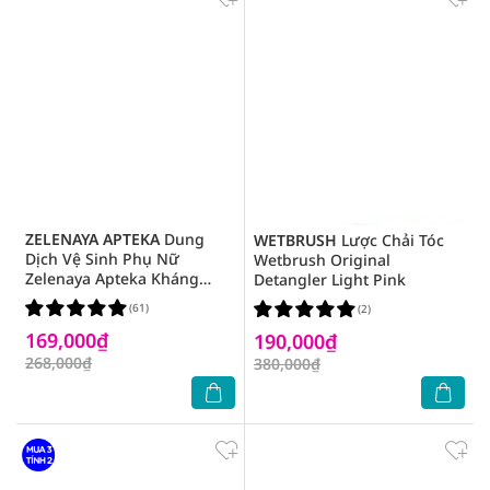
ZELENAYA APTEKA
Dung
WETBRUSH
Lược Chải Tóc
Dịch Vệ Sinh Phụ Nữ
Wetbrush Original
Zelenaya Apteka Kháng
Detangler Light Pink
Khuẩn Cây Trà 370ml
(61)
(2)
169,000₫
190,000₫
268,000₫
380,000₫