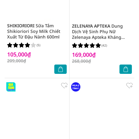
SHIKIORIORI
Sữa Tắm
ZELENAYA APTEKA
Dung
Shikioriori Soy Milk Chiết
Dịch Vệ Sinh Phụ Nữ
Xuất Từ Đậu Nành 600ml
Zelenaya Apteka Kháng
Viêm Cây Xô Thơm 370ml
(5)
(42)
105,000₫
169,000₫
209,000₫
268,000₫