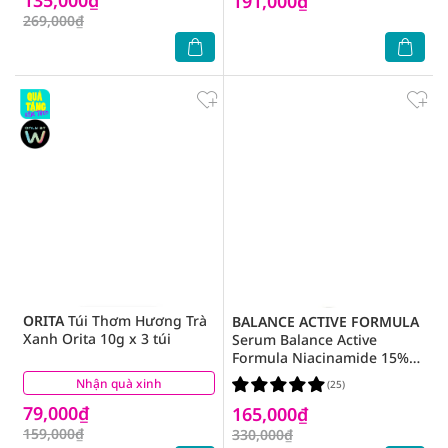
191,000₫
269,000₫
ORITA
Túi Thơm Hương Trà
BALANCE ACTIVE FORMULA
Xanh Orita 10g x 3 túi
Serum Balance Active
Formula Niacinamide 15%
Blemish Recovery Ngừa
Nhận quà xinh
(3)
(25)
Mụn Mờ Thâm 30ml
79,000₫
165,000₫
159,000₫
330,000₫