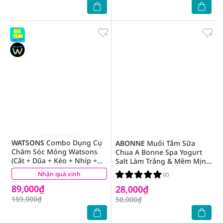
WATSONS
Combo Dụng Cụ
ABONNE
Muối Tắm Sữa
Chăm Sóc Móng Watsons
Chua A Bonne Spa Yogurt
(Cắt + Dũa + Kéo + Nhíp +
Salt Làm Trắng & Mềm Mịn
Cây Lấy Khóe + Kèm hộp)
Da 350g
Nhận quà xinh
(2)
(2)
89,000₫
28,000₫
159,000₫
50,000₫