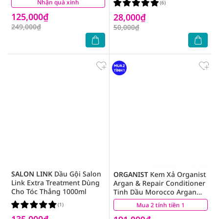
Nhận quà xinh
(6)
(6)
125,000₫
28,000₫
249,000₫
50,000₫
SALON LINK
Dầu Gội Salon
ORGANIST
Kem Xả Organist
Link Extra Treatment Dùng
Argan & Repair Conditioner
Cho Tóc Thẳng 1000ml
Tinh Dầu Morocco Argan
Dành Cho Tóc Hư Tổn 500ml
(1)
Mua 2 tính tiền 1
(5)
135,000₫