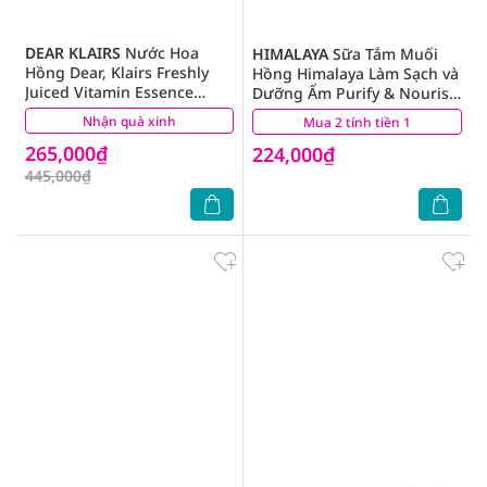
DEAR KLAIRS
Nước Hoa
HIMALAYA
Sữa Tắm Muối
Hồng Dear, Klairs Freshly
Hồng Himalaya Làm Sạch và
Juiced Vitamin Essence
Dưỡng Ẩm Purify & Nourish
Toner 180ml
800g
Nhận quà xinh
(0)
Mua 2 tính tiền 1
(1)
265,000₫
224,000₫
445,000₫