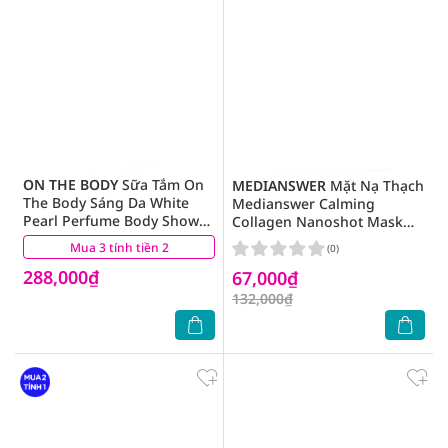
ON THE BODY
Sữa Tắm On
MEDIANSWER
Mặt Nạ Thạch
The Body Sáng Da White
Medianswer Calming
Pearl Perfume Body Shower
Collagen Nanoshot Mask
1Kg
37g
Mua 3 tính tiền 2
(5)
(0)
288,000₫
67,000₫
132,000₫