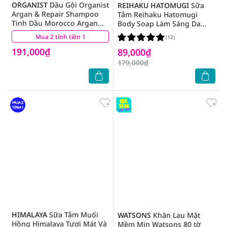
ORGANIST
Dầu Gội Organist
REIHAKU HATOMUGI
Sữa
Argan & Repair Shampoo
Tắm Reihaku Hatomugi
Tinh Dầu Morocco Argan
Body Soap Làm Sáng Da
Dành Cho Tóc Hư Tổn 500ml
800ml
Mua 2 tính tiền 1
(5)
(12)
191,000₫
89,000₫
179,000₫
HIMALAYA
Sữa Tắm Muối
WATSONS
Khăn Lau Mặt
Hồng Himalaya Tươi Mát Và
Mềm Mịn Watsons 80 tờ