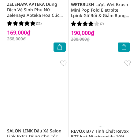
ZELENAYA APTEKA
Dung
WETBRUSH
Lược Wet Brush
Dịch Vệ Sinh Phụ Nữ
Mini Pop Fold Eletrplte
Zelenaya Apteka Hoa Cúc
Lpink Gỡ Rối & Giảm Rụng
370ml
Tóc 1 Cái
(22)
(7)
169,000₫
190,000₫
268,000₫
380,000₫
SALON LINK
Dầu Xả Salon
REVOX B77
Tinh Chất Revox
Link Extra Dùng Cho Tóc
B77 Just Niacinamide 10%