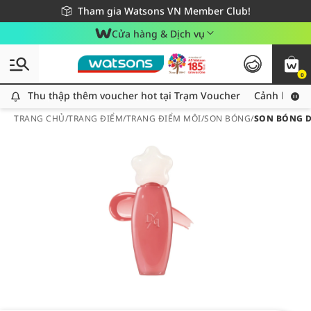
Giao hàng nhanh 24h - Áp dụng khu vực TP. Hồ Chí Minh
Miễn phí giao hàng cho đơn hàng từ 249,000Đ
Tham gia Watsons VN Member Club!
Cửa hàng & Dịch vụ
0
Thu thập thêm voucher hot tại Trạm Voucher
Thu thập thêm voucher hot tại Trạm Voucher
Cảnh báo An
TRANG CHỦ
/
TRANG ĐIỂM
/
TRANG ĐIỂM MÔI
/
SON BÓNG
/
SON BÓNG DA