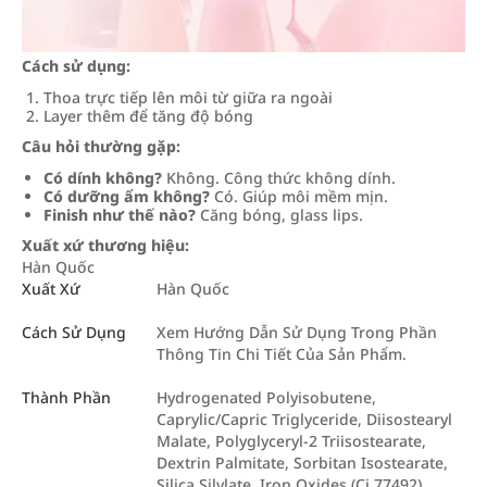
Cách sử dụng:
Thoa trực tiếp lên môi từ giữa ra ngoài
Layer thêm để tăng độ bóng
Câu hỏi thường gặp:
Có dính không?
Không. Công thức không dính.
Có dưỡng ẩm không?
Có. Giúp môi mềm mịn.
Finish như thế nào?
Căng bóng, glass lips.
Xuất xứ thương hiệu:
Hàn Quốc
Xuất Xứ
Hàn Quốc
Cách Sử Dụng
Xem Hướng Dẫn Sử Dụng Trong Phần
Thông Tin Chi Tiết Của Sản Phẩm.
Thành Phần
Hydrogenated Polyisobutene,
Caprylic/Capric Triglyceride, Diisostearyl
Malate, Polyglyceryl-2 Triisostearate,
Dextrin Palmitate, Sorbitan Isostearate,
Silica Silylate, Iron Oxides (Ci 77492),