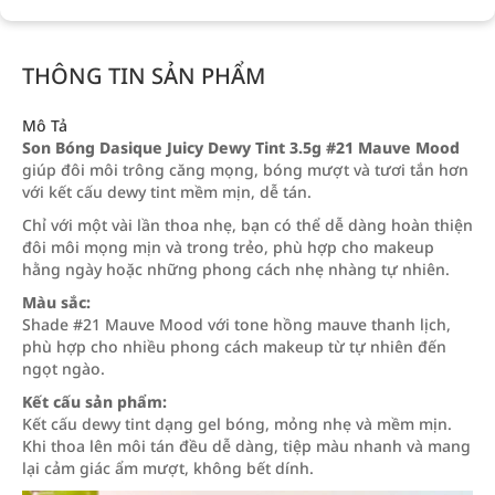
THÔNG TIN SẢN PHẨM
Mô Tả
Son Bóng Dasique Juicy Dewy Tint 3.5g #21 Mauve Mood
giúp đôi môi trông căng mọng, bóng mượt và tươi tắn hơn
với kết cấu dewy tint mềm mịn, dễ tán.
Chỉ với một vài lần thoa nhẹ, bạn có thể dễ dàng hoàn thiện
đôi môi mọng mịn và trong trẻo, phù hợp cho makeup
hằng ngày hoặc những phong cách nhẹ nhàng tự nhiên.
Màu sắc:
Shade #21 Mauve Mood với tone hồng mauve thanh lịch,
phù hợp cho nhiều phong cách makeup từ tự nhiên đến
ngọt ngào.
Kết cấu sản phẩm:
Kết cấu dewy tint dạng gel bóng, mỏng nhẹ và mềm mịn.
Khi thoa lên môi tán đều dễ dàng, tiệp màu nhanh và mang
lại cảm giác ẩm mượt, không bết dính.