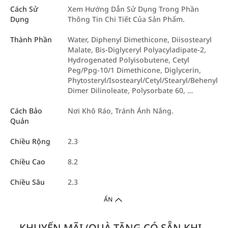
Cách Sử
Xem Hướng Dẫn Sử Dụng Trong Phần
Dụng
Thông Tin Chi Tiết Của Sản Phẩm.
Thành Phần
Water, Diphenyl Dimethicone, Diisostearyl
Malate, Bis-Diglyceryl Polyacyladipate-2,
Hydrogenated Polyisobutene, Cetyl
Peg/Ppg-10/1 Dimethicone, Diglycerin,
Phytosteryl/Isostearyl/Cetyl/Stearyl/Behenyl
Dimer Dilinoleate, Polysorbate 60, …
Cách Bảo
Nơi Khô Ráo, Tránh Ánh Nắng.
Quản
Chiều Rộng
2.3
Chiều Cao
8.2
Chiều Sâu
2.3
ẨN
KHUYẾN MÃI (QUÀ TẶNG CÓ SẴN KHI