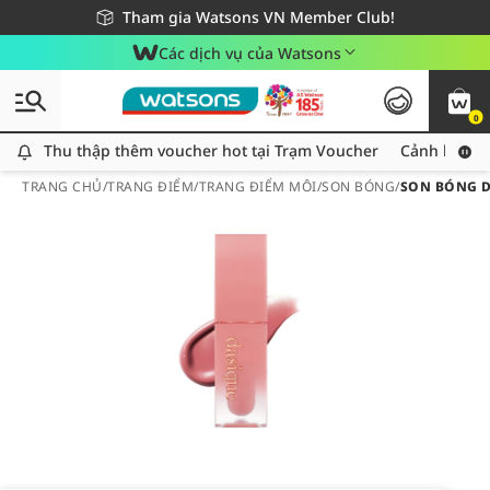
Giao hàng nhanh 24h - Áp dụng khu vực TP. Hồ Chí Minh
Miễn phí giao hàng cho đơn hàng từ 249,000Đ
Tham gia Watsons VN Member Club!
Các dịch vụ của Watsons
0
Thu thập thêm voucher hot tại Trạm Voucher
Thu thập thêm voucher hot tại Trạm Voucher
Cảnh báo An
TRANG CHỦ
/
TRANG ĐIỂM
/
TRANG ĐIỂM MÔI
/
SON BÓNG
/
SON BÓNG D