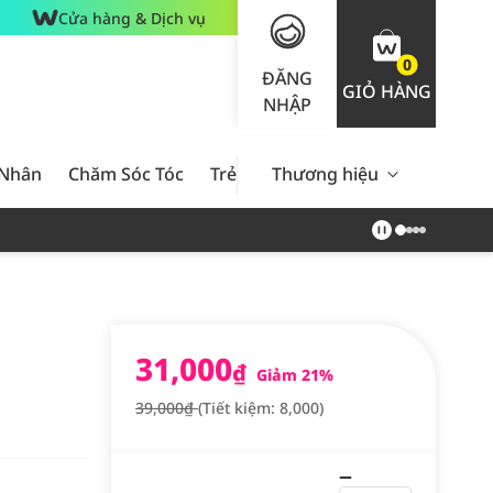
Cửa hàng & Dịch vụ
0
ĐĂNG
GIỎ HÀNG
NHẬP
 Nhân
Chăm Sóc Tóc
Trẻ Em
Thương hiệu
Nam Giới
Chăm Sóc 
31,000
₫
Giảm 21%
39,000₫
(Tiết kiệm: 8,000)