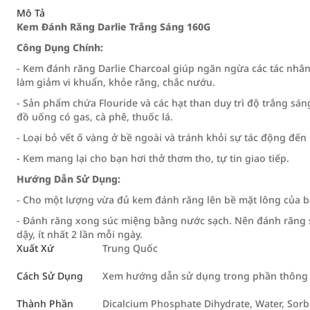
Mô Tả
Kem Đánh Răng Darlie Trắng Sáng 160G
Công Dụng Chính:
- Kem đánh răng Darlie Charcoal giúp ngăn ngừa các tác nhân
làm giảm vi khuẩn, khỏe răng, chắc nướu.
- Sản phẩm chứa Flouride và các hạt than duy trì độ trắng sá
đồ uống có gas, cà phê, thuốc lá.
- Loại bỏ vết ố vàng ở bề ngoài và tránh khỏi sự tác động đến
- Kem mang lại cho bạn hơi thở thơm tho, tự tin giao tiếp.
Hướng Dẫn Sử Dụng:
- Cho một lượng vừa đủ kem đánh răng lên bề mặt lông của bà
- Đánh răng xong súc miệng bằng nước sạch. Nên đánh răng sa
dậy, ít nhất 2 lần mỗi ngày.
Xuất Xứ
Trung Quốc
Cách Sử Dụng
Xem hướng dẫn sử dụng trong phần thông ti
Thành Phần
Dicalcium Phosphate Dihydrate, Water, Sorbi