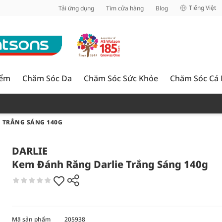
inh
Tiếng Việt
Tải ứng dụng
Tìm cửa hàng
Blog
iểm
Chăm Sóc Da
Chăm Sóc Sức Khỏe
Chăm Sóc Cá
 TRẮNG SÁNG 140G
DARLIE
Kem Đánh Răng Darlie Trắng Sáng 140g
Mã sản phẩm
205938