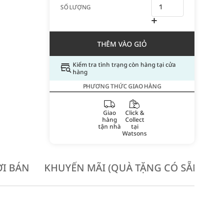
SỐ LƯỢNG
THÊM VÀO GIỎ
Kiểm tra tình trạng còn hàng tại cửa
hàng
PHƯƠNG THỨC GIAO HÀNG
Giao
Click &
hàng
Collect
tận nhà
tại
Watsons
I BÁN
KHUYẾN MÃI (QUÀ TẶNG CÓ SẴN KH