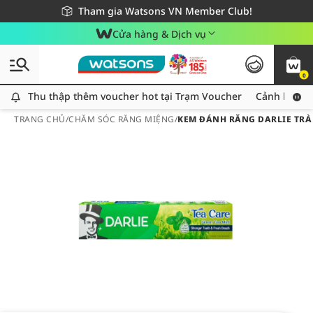
Giao hàng nhanh 24h - Áp dụng khu vực TP. Hồ Chí Minh
Miễn phí giao hàng cho đơn hàng từ 249,000Đ
Tham gia Watsons VN Member Club!
Cửa hàng & Dịch vụ
0
Thu thập thêm voucher hot tại Trạm Voucher
Thu thập thêm voucher hot tại Trạm Voucher
Cảnh báo An
TRANG CHỦ
/
CHĂM SÓC RĂNG MIỆNG
/
KEM ĐÁNH RĂNG DARLIE TRÀ