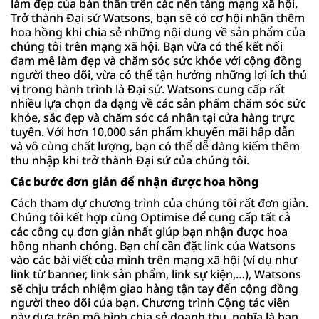
làm đẹp của bản thân trên các nền tảng mạng xã hội.
Trở thành Đại sứ Watsons, bạn sẽ có cơ hội nhận thêm
hoa hồng khi chia sẻ những nội dung về sản phẩm của
chúng tôi trên mạng xã hội. Bạn vừa có thể kết nối
đam mê làm đẹp và chăm sóc sức khỏe với cộng đồng
người theo dõi, vừa có thể tận hưởng những lợi ích thú
vị trong hành trình là Đại sứ. Watsons cung cấp rất
nhiều lựa chọn đa dạng về các sản phẩm chăm sóc sức
khỏe, sắc đẹp và chăm sóc cá nhân tại cửa hàng trực
tuyến. Với hơn 10,000 sản phẩm khuyến mãi hấp dẫn
và vô cùng chất lượng, bạn có thể dễ dàng kiếm thêm
thu nhập khi trở thành Đại sứ của chúng tôi.
Các bước đơn giản để nhận được hoa hồng
Cách tham dự chương trình của chúng tôi rất đơn giản.
Chúng tôi kết hợp cùng Optimise để cung cấp tất cả
các công cụ đơn giản nhất giúp bạn nhận được hoa
hồng nhanh chóng. Bạn chỉ cần đặt link của Watsons
vào các bài viết của mình trên mạng xã hội (ví dụ như
link từ banner, link sản phẩm, link sự kiện,…), Watsons
sẽ chịu trách nhiệm giao hàng tận tay đến cộng đồng
người theo dõi của bạn. Chương trình Cộng tác viên
này dựa trên mô hình chia sẻ doanh thu, nghĩa là bạn