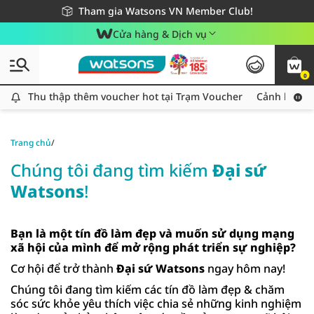
Giao hàng nhanh 24h - Áp dụng khu vực TP. Hồ Chí Minh
Miễn phí giao hàng cho đơn hàng từ 249,000Đ
Tham gia Watsons VN Member Club!
Cửa hàng & Dịch vụ
0
Thu thập thêm voucher hot tại Trạm Voucher
Thu thập thêm voucher hot tại Trạm Voucher
Cảnh báo An
Trang chủ
/
Chúng tôi đang tìm kiếm
Đại sứ
Watsons
!
Bạn là một tín đồ làm đẹp và muốn sử dụng mạng
xã hội của mình để mở rộng phát triển sự nghiệp?
Cơ hội để trở thành
Đại sứ Watsons
ngay hôm nay!
Chúng tôi đang tìm kiếm các tín đồ làm đẹp & chăm
sóc sức khỏe yêu thích việc chia sẻ những kinh nghiệm