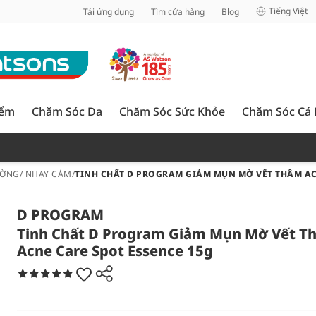
inh
Tiếng Việt
Tải ứng dụng
Tìm cửa hàng
Blog
iểm
Chăm Sóc Da
Chăm Sóc Sức Khỏe
Chăm Sóc Cá
ỜNG/ NHẠY CẢM
/
TINH CHẤT D PROGRAM GIẢM MỤN MỜ VẾT THÂM AC
D PROGRAM
Tinh Chất D Program Giảm Mụn Mờ Vết T
Acne Care Spot Essence 15g