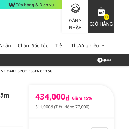
Cửa hàng & Dịch vụ
0
ĐĂNG
GIỎ HÀNG
NHẬP
 Nhân
Chăm Sóc Tóc
Trẻ Em
Thương hiệu
Nam Giới
Chăm Sóc 
NE CARE SPOT ESSENCE 15G
434,000
hâm
₫
Giảm 15%
511,000₫
(Tiết kiệm: 77,000)