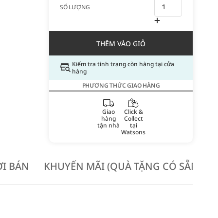
SỐ LƯỢNG
THÊM VÀO GIỎ
Kiểm tra tình trạng còn hàng tại cửa
hàng
PHƯƠNG THỨC GIAO HÀNG
Giao
Click &
hàng
Collect
tận nhà
tại
Watsons
I BÁN
KHUYẾN MÃI (QUÀ TẶNG CÓ SẴN KH