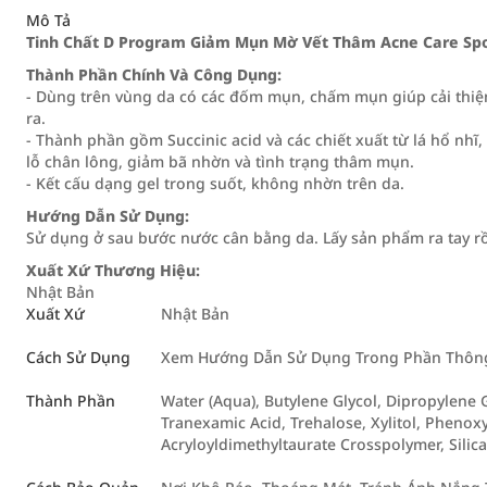
Mô Tả
Tinh Chất D Program Giảm Mụn Mờ Vết Thâm Acne Care Spo
Thành Phần Chính Và Công Dụng:
- Dùng trên vùng da có các đốm mụn, chấm mụn giúp cải thiệ
ra.
- Thành phần gồm Succinic acid và các chiết xuất từ lá hổ nhĩ
lỗ chân lông, giảm bã nhờn và tình trạng thâm mụn.
- Kết cấu dạng gel trong suốt, không nhờn trên da.
Hướng Dẫn Sử Dụng:
Sử dụng ở sau bước nước cân bằng da. Lấy sản phẩm ra tay rồ
Xuất Xứ Thương Hiệu:
Nhật Bản
Xuất Xứ
Nhật Bản
Cách Sử Dụng
Xem Hướng Dẫn Sử Dụng Trong Phần Thông 
Thành Phần
Water (Aqua), Butylene Glycol, Dipropylene G
Tranexamic Acid, Trehalose, Xylitol, Pheno
Acryloyldimethyltaurate Crosspolymer, Silic