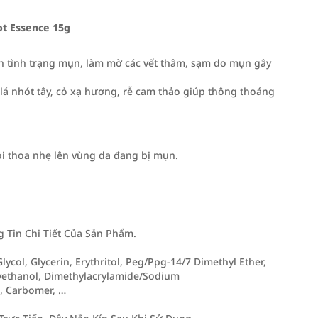
t Essence 15g
n tình trạng mụn, làm mờ các vết thâm, sạm do mụn gây
, lá nhót tây, cỏ xạ hương, rễ cam thảo giúp thông thoáng
i thoa nhẹ lên vùng da đang bị mụn.
Tin Chi Tiết Của Sản Phẩm.
lycol, Glycerin, Erythritol, Peg/Ppg-14/7 Dimethyl Ether,
xyethanol, Dimethylacrylamide/Sodium
a, Carbomer, …