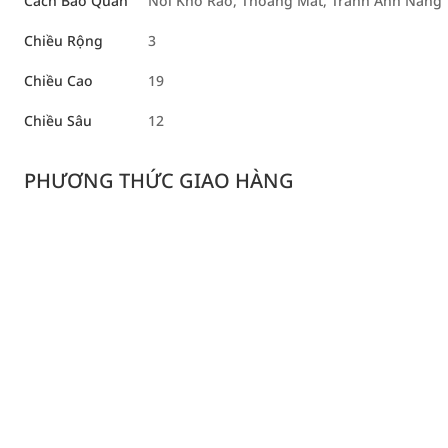
Cách Bảo Quản
Nơi Khô Ráo, Thoáng Mát, Tránh Ánh Nắng T
Chiều Rộng
3
Chiều Cao
19
Chiều Sâu
12
PHƯƠNG THỨC GIAO HÀNG