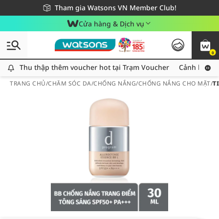
Giao hàng nhanh 24h - Áp dụng khu vực TP. Hồ Chí Minh
Miễn phí giao hàng cho đơn hàng từ 249,000Đ
Tham gia Watsons VN Member Club!
Cửa hàng & Dịch vụ
0
Thu thập thêm voucher hot tại Trạm Voucher
Thu thập thêm voucher hot tại Trạm Voucher
Cảnh báo An
TRANG CHỦ
/
CHĂM SÓC DA
/
CHỐNG NẮNG
/
CHỐNG NẮNG CHO MẶT
/
T