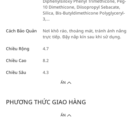
Diphenylsiloxy Phenyl Trimethicone, Peg-
10 Dimethicone, Diisopropyl Sebacate,
Silica, Bis-Butyldimethicone Polyglyceryl-
3,…
Cách Bảo Quản
Nơi khô ráo, thoáng mát, tránh ánh nắng
trực tiếp. Đậy nắp kín sau khi sử dụng.
Chiều Rộng
4.7
Chiều Cao
8.2
Chiều Sâu
4.3
ẨN
PHƯƠNG THỨC GIAO HÀNG
ẨN