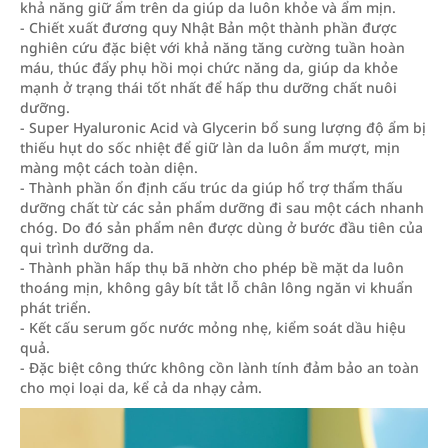
khả năng giữ ẩm trên da giúp da luôn khỏe và ẩm mịn.
- Chiết xuất đương quy Nhật Bản một thành phần được
nghiên cứu đặc biệt với khả năng tăng cường tuần hoàn
máu, thúc đẩy phụ hồi mọi chức năng da, giúp da khỏe
mạnh ở trạng thái tốt nhất để hấp thu dưỡng chất nuôi
dưỡng.
- Super Hyaluronic Acid và Glycerin bổ sung lượng độ ẩm bị
thiếu hụt do sốc nhiệt để giữ làn da luôn ẩm mượt, mịn
màng một cách toàn diện.
- Thành phần ổn định cấu trúc da giúp hổ trợ thẩm thấu
dưỡng chất từ các sản phẩm dưỡng đi sau một cách nhanh
chóg. Do đó sản phẩm nên được dùng ở bước đầu tiên của
qui trình dưỡng da.
- Thành phần hấp thụ bã nhờn cho phép bề mặt da luôn
thoáng mịn, không gây bít tắt lỗ chân lông ngăn vi khuẩn
phát triển.
- Kết cấu serum gốc nước mỏng nhẹ, kiểm soát dầu hiệu
quả.
- Đặc biệt công thức không cồn lành tính đảm bảo an toàn
cho mọi loại da, kể cả da nhạy cảm.