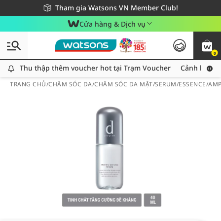
Giao hàng nhanh 24h - Áp dụng khu vực TP. Hồ Chí Minh
Miễn phí giao hàng cho đơn hàng từ 249,000Đ
Tham gia Watsons VN Member Club!
Cửa hàng & Dịch vụ
0
Thu thập thêm voucher hot tại Trạm Voucher
Thu thập thêm voucher hot tại Trạm Voucher
Cảnh báo An
TRANG CHỦ
/
CHĂM SÓC DA
/
CHĂM SÓC DA MẶT
/
SERUM/ESSENCE/AM