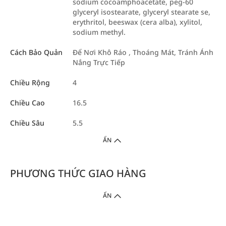
sodium cocoamphoacetate, peg-60
glyceryl isostearate, glyceryl stearate se,
erythritol, beeswax (cera alba), xylitol,
sodium methyl.
Cách Bảo Quản
Để Nơi Khô Ráo , Thoáng Mát, Tránh Ánh
Nắng Trực Tiếp
Chiều Rộng
4
Chiều Cao
16.5
Chiều Sâu
5.5
ẨN
PHƯƠNG THỨC GIAO HÀNG
ẨN