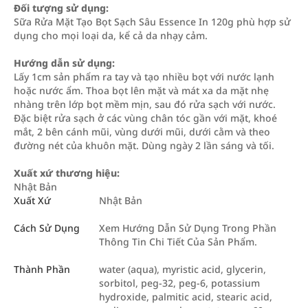
Đối tượng sử dụng:
Sữa Rửa Mặt Tạo Bọt Sạch Sâu Essence In 120g phù hợp sử
dụng cho mọi loại da, kể cả da nhạy cảm.
Hướng dẫn sử dụng:
Lấy 1cm sản phẩm ra tay và tạo nhiều bọt với nước lạnh
hoặc nước ẩm. Thoa bọt lên mặt và mát xa da mặt nhẹ
nhàng trên lớp bọt mềm mịn, sau đó rửa sạch với nước.
Đặc biệt rửa sạch ở các vùng chân tóc gần với mặt, khoé
mắt, 2 bên cánh mũi, vùng dưới mũi, dưới cằm và theo
đường nét của khuôn mặt. Dùng ngày 2 lần sáng và tối.
Xuất xứ thương hiệu:
Nhật Bản
Xuất Xứ
Nhật Bản
Cách Sử Dụng
Xem Hướng Dẫn Sử Dụng Trong Phần
Thông Tin Chi Tiết Của Sản Phẩm.
Thành Phần
water (aqua), myristic acid, glycerin,
sorbitol, peg-32, peg-6, potassium
hydroxide, palmitic acid, stearic acid,