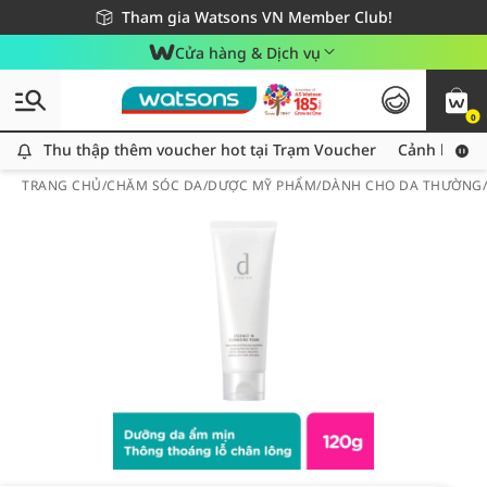
Giao hàng nhanh 24h - Áp dụng khu vực TP. Hồ Chí Minh
Miễn phí giao hàng cho đơn hàng từ 249,000Đ
Tham gia Watsons VN Member Club!
Cửa hàng & Dịch vụ
0
Thu thập thêm voucher hot tại Trạm Voucher
Thu thập thêm voucher hot tại Trạm Voucher
Cảnh báo An
TRANG CHỦ
/
CHĂM SÓC DA
/
DƯỢC MỸ PHẨM
/
DÀNH CHO DA THƯỜNG/