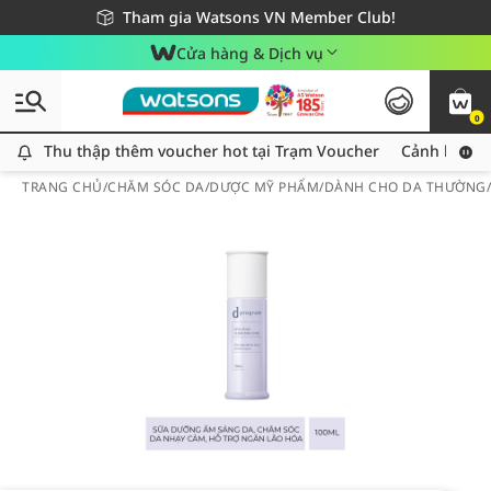
Giao hàng nhanh 24h - Áp dụng khu vực TP. Hồ Chí Minh
Miễn phí giao hàng cho đơn hàng từ 249,000Đ
Tham gia Watsons VN Member Club!
Cửa hàng & Dịch vụ
0
Thu thập thêm voucher hot tại Trạm Voucher
Thu thập thêm voucher hot tại Trạm Voucher
Cảnh báo An
TRANG CHỦ
/
CHĂM SÓC DA
/
DƯỢC MỸ PHẨM
/
DÀNH CHO DA THƯỜNG/