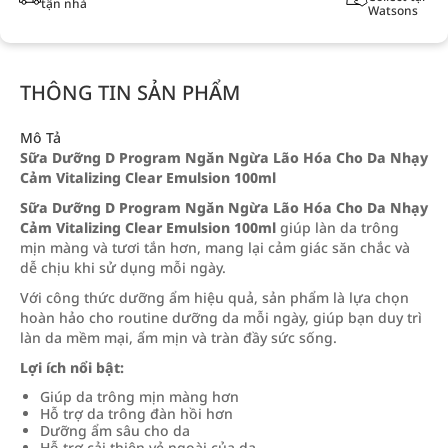
tận nhà
Watsons
THÔNG TIN SẢN PHẨM
Mô Tả
Sữa Dưỡng D Program Ngăn Ngừa Lão Hóa Cho Da Nhạy
Cảm Vitalizing Clear Emulsion 100ml
Sữa Dưỡng D Program Ngăn Ngừa Lão Hóa Cho Da Nhạy
Cảm Vitalizing Clear Emulsion 100ml
giúp làn da trông
mịn màng và tươi tắn hơn, mang lại cảm giác săn chắc và
dễ chịu khi sử dụng mỗi ngày.
Với công thức dưỡng ẩm hiệu quả, sản phẩm là lựa chọn
hoàn hảo cho routine dưỡng da mỗi ngày, giúp bạn duy trì
làn da mềm mại, ẩm mịn và tràn đầy sức sống.
Lợi ích nổi bật:
Giúp da trông mịn màng hơn
Hỗ trợ da trông đàn hồi hơn
Dưỡng ẩm sâu cho da
Hỗ trợ cải thiện vẻ ngoài của da