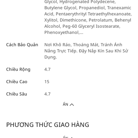
Glycol, Hydrogenated Polydecene,
Butylene Glycol, Propanediol, Tranexamic
Acid, Pentaerythrityl Tetraethylhexanoate,
Xylitol, Dimethicone, Petrolatum, Behenyl
Alcohol, Peg-60 Glyceryl Isostearate,
Phenoxyethanol,…
Cách Bảo Quản
Nơi Khô Ráo, Thoáng Mát, Tránh Ánh
Nắng Trực Tiếp. Đậy Nắp Kín Sau Khi Sử
Dụng.
Chiều Rộng
4.7
Chiều Cao
15
Chiều Sâu
4.7
ẨN
PHƯƠNG THỨC GIAO HÀNG