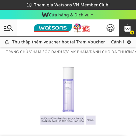
Giao hàng nhanh 24h - Áp dụng khu vực TP. Hồ Chí Minh
Miễn phí giao hàng cho đơn hàng từ 249,000Đ
Tham gia Watsons VN Member Club!
Cửa hàng & Dịch vụ
0
Thu thập thêm voucher hot tại Trạm Voucher
Thu thập thêm voucher hot tại Trạm Voucher
Cảnh báo An
TRANG CHỦ
/
CHĂM SÓC DA
/
DƯỢC MỸ PHẨM
/
DÀNH CHO DA THƯỜNG/