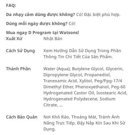
FAQ:
Da nhạy cảm dùng được không?
Có! Đặc biệt phù hợp.
Dùng mỗi ngày được không?
Có!
Mua ngay D Program tại Watsons!
Xuất Xứ
Nhật Bản
Cách Sử Dụng
Xem Hướng Dẫn Sử Dụng Trong Phần
Thông Tin Chi Tiết Của Sản Phẩm.
Thành Phần
Water (Aqua), Butylene Glycol, Glycerin,
Dipropylene Glycol, Propanediol,
Tranexamic Acid, Xylitol, Peg/Ppg-17/4
Dimethyl Ether, Phenoxyethanol, Peg-60
Hydrogenated Castor Oil, Isostearic Acid,
Hydrogenated Polydecene, Sodium
Citrate, …
Cách Bảo Quản
Nơi Khô Ráo, Thoáng Mát, Tránh Ánh
Nắng Trực Tiếp. Đậy Nắp Kín Sau Khi Sử
Dụng.