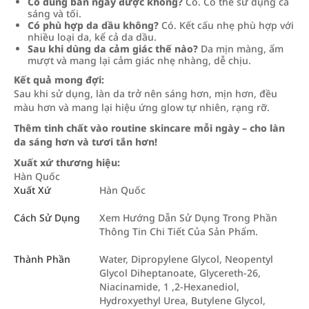
Có dùng ban ngày được không?
Có. Có thể sử dụng cả
sáng và tối.
Có phù hợp da dầu không?
Có. Kết cấu nhẹ phù hợp với
nhiều loại da, kể cả da dầu.
Sau khi dùng da cảm giác thế nào?
Da mịn màng, ẩm
mượt và mang lại cảm giác nhẹ nhàng, dễ chịu.
Kết quả mong đợi:
Sau khi sử dụng, làn da trở nên sáng hơn, mịn hơn, đều
màu hơn và mang lại hiệu ứng glow tự nhiên, rạng rỡ.
Thêm tinh chất vào routine skincare mỗi ngày – cho làn
da sáng hơn và tươi tắn hơn!
Xuất xứ thương hiệu:
Hàn Quốc
Xuất Xứ
Hàn Quốc
Cách Sử Dụng
Xem Hướng Dẫn Sử Dụng Trong Phần
Thông Tin Chi Tiết Của Sản Phẩm.
Thành Phần
Water, Dipropylene Glycol, Neopentyl
Glycol Diheptanoate, Glycereth-26,
Niacinamide, 1 ,2-Hexanediol,
Hydroxyethyl Urea, Butylene Glycol,