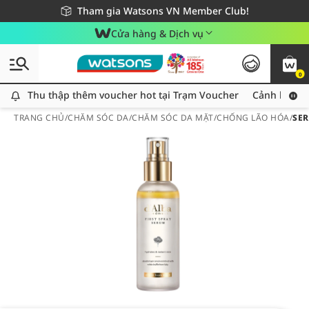
Giao hàng nhanh 24h - Áp dụng khu vực TP. Hồ Chí Minh
Miễn phí giao hàng cho đơn hàng từ 249,000Đ
Tham gia Watsons VN Member Club!
Cửa hàng & Dịch vụ
0
Thu thập thêm voucher hot tại Trạm Voucher
Thu thập thêm voucher hot tại Trạm Voucher
Cảnh báo An
TRANG CHỦ
/
CHĂM SÓC DA
/
CHĂM SÓC DA MẶT
/
CHỐNG LÃO HÓA
/
SER