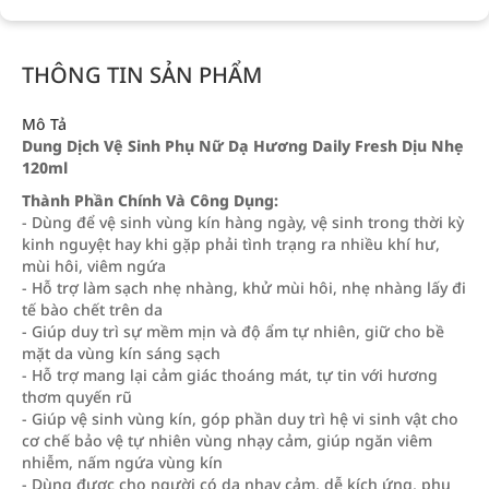
THÔNG TIN SẢN PHẨM
Mô Tả
Dung Dịch Vệ Sinh Phụ Nữ Dạ Hương Daily Fresh Dịu Nhẹ
120ml
Thành Phần Chính Và Công Dụng:
- Dùng để vệ sinh vùng kín hàng ngày, vệ sinh trong thời kỳ
kinh nguyệt hay khi gặp phải tình trạng ra nhiều khí hư,
mùi hôi, viêm ngứa
- Hỗ trợ làm sạch nhẹ nhàng, khử mùi hôi, nhẹ nhàng lấy đi
tế bào chết trên da
- Giúp duy trì sự mềm mịn và độ ẩm tự nhiên, giữ cho bề
mặt da vùng kín sáng sạch
- Hỗ trợ mang lại cảm giác thoáng mát, tự tin với hương
thơm quyến rũ
- Giúp vệ sinh vùng kín, góp phần duy trì hệ vi sinh vật cho
cơ chế bảo vệ tự nhiên vùng nhạy cảm, giúp ngăn viêm
nhiễm, nấm ngứa vùng kín
- Dùng được cho người có da nhạy cảm, dễ kích ứng, phụ