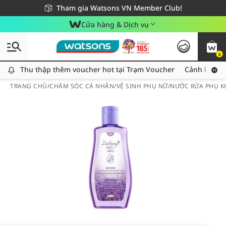
Giao hàng nhanh 24h - Áp dụng khu vực TP. Hồ Chí Minh
Miễn phí giao hàng cho đơn hàng từ 249,000Đ
Tham gia Watsons VN Member Club!
Cửa hàng & Dịch vụ
0
Thu thập thêm voucher hot tại Trạm Voucher
Thu thập thêm voucher hot tại Trạm Voucher
Cảnh báo An
TRANG CHỦ
/
CHĂM SÓC CÁ NHÂN
/
VỆ SINH PHỤ NỮ
/
NƯỚC RỬA PHỤ K