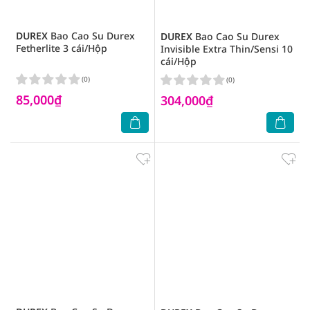
DUREX
Bao Cao Su Durex
DUREX
Bao Cao Su Durex
Fetherlite 3 cái/Hộp
Invisible Extra Thin/Sensi 10
cái/Hộp
(0)
(0)
85,000₫
304,000₫