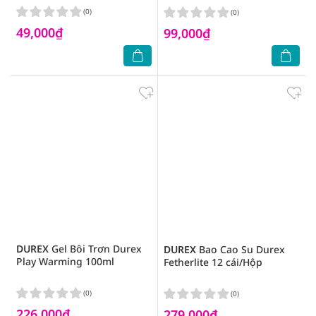
(0)
(0)
49,000₫
99,000₫
DUREX
Gel Bôi Trơn Durex
DUREX
Bao Cao Su Durex
Play Warming 100ml
Fetherlite 12 cái/Hộp
(0)
(0)
226,000₫
279,000₫