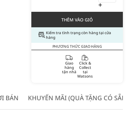
THÊM VÀO GIỎ
Kiểm tra tình trạng còn hàng tại cửa
hàng
PHƯƠNG THỨC GIAO HÀNG
Giao
Click &
hàng
Collect
tận nhà
tại
Watsons
I BÁN
KHUYẾN MÃI (QUÀ TẶNG CÓ SẴN KH