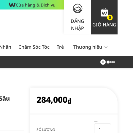
Cửa hàng & Dịch vụ
0
ĐĂNG
GIỎ HÀNG
NHẬP
 Nhân
Chăm Sóc Tóc
Trẻ Em
Thương hiệu
Nam Giới
Chăm Sóc 
284,000
Sâu
₫
SỐ LƯỢNG