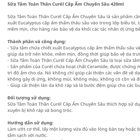
Sữa Tắm Toàn Thân Curél Cấp Ẩm Chuyên Sâu 420ml
Sữa Tắm Toàn Thân Curél Cấp Ẩm Chuyên Sâu là sản phẩm cần
xuất Eucalyptus cấp ẩm thẩm thấu sâu vào trong lớp biểu bì,
mềm mịn, cho hàng rào bảo vệ da khỏi các tác nhân dị ứng b
Thành phần và công dụng:
- Sữa tắm chứa chiết xuất Eucalyptus cấp ẩm thẩm thấu sâu v
giúp da trở nên khỏe, mềm mịn, đồng thời giúp bảo vệ da trư
- Sữa Tắm Toàn Thân Curél Cấp Ẩm Chuyên Sâu là loại sữa tắm
- Sản phẩm của Curél chứa hoạt chất Ceramide, được chứng 
trì độ ẩm cho da. Nó không chỉ giúp cải thiện các vấn đề về 
không gây dị ứng, không mùi, không màu, không có cồn và đ
- Giúp cải thiện làn da khô ráp và là bước đệm giúp cho các 
Đối tượng sử dụng:
Sữa Tắm Toàn Thân Curél Cấp Ẩm Chuyên Sâu thích hợp sử dụn
xuyên bị khô ráp và bong tróc.
Hướng dẫn sử dụng:
Làm ướt cơ thể, lấy một lượng vừa đủ vào lòng bàn tay hoặc 
tắm sạch với nước.