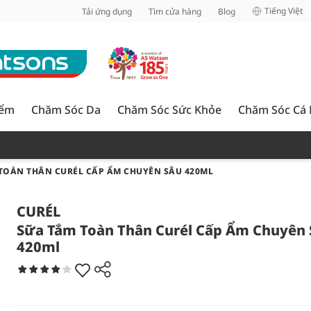
inh
Tiếng Việt
Tải ứng dụng
Tìm cửa hàng
Blog
iểm
Chăm Sóc Da
Chăm Sóc Sức Khỏe
Chăm Sóc Cá
TOÀN THÂN CURÉL CẤP ẨM CHUYÊN SÂU 420ML
CURÉL
Sữa Tắm Toàn Thân Curél Cấp Ẩm Chuyên 
420ml