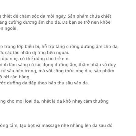
 thiết để chăm sóc da mỗi ngày. Sản phẩm chứa chiết
 tăng cường dưỡng ẩm cho da. Da bạn sẽ trở nên khỏe
ên ngoài.
ào trong lớp biểu bì, hỗ trợ tăng cường dưỡng ẩm cho da,
ớc các tác nhân dị ứng bên ngoài.
 dịu nhẹ, có thể dùng cho trẻ em.
minh lâm sàng có tác dụng dưỡng ẩm, thâm nhập và duy
da từ sâu bên trong, mà với công thức nhẹ dịu, sản phẩm
ộ pH cân bằng.
bước dưỡng da tiếp theo hấp thụ sâu vào da.
g cho mọi loại da, nhất là da khô nhạy cảm thường
bông tắm, tạo bọt và massage nhẹ nhàng lên da sau đó