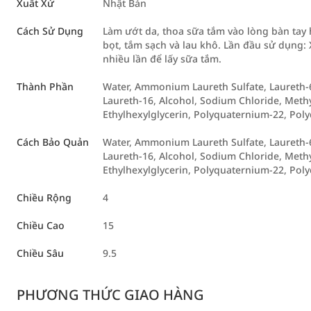
Xuất Xứ
Nhật Bản
Cách Sử Dụng
Làm ướt da, thoa sữa tắm vào lòng bàn tay
bọt, tắm sạch và lau khô. Lần đầu sử dụng
nhiều lần để lấy sữa tắm.
Thành Phần
Water, Ammonium Laureth Sulfate, Laureth-6 
Laureth-16, Alcohol, Sodium Chloride, Methy
Ethylhexylglycerin, Polyquaternium-22, Pol
Cách Bảo Quản
Water, Ammonium Laureth Sulfate, Laureth-6 
Laureth-16, Alcohol, Sodium Chloride, Methy
Ethylhexylglycerin, Polyquaternium-22, Pol
Chiều Rộng
4
Chiều Cao
15
Chiều Sâu
9.5
PHƯƠNG THỨC GIAO HÀNG