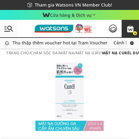
Giao hàng nhanh 24h - Áp dụng khu vực TP. Hồ Chí Minh
Miễn phí giao hàng cho đơn hàng từ 249,000Đ
Tham gia Watsons VN Member Club!
Cửa hàng & Dịch vụ
0
Thu thập thêm voucher hot tại Trạm Voucher
Thu thập thêm voucher hot tại Trạm Voucher
Cảnh báo An
TRANG CHỦ
/
CHĂM SÓC DA
/
MẶT NẠ
/
MẶT NẠ GIẤY
/
MẶT NẠ CURÉL DƯ