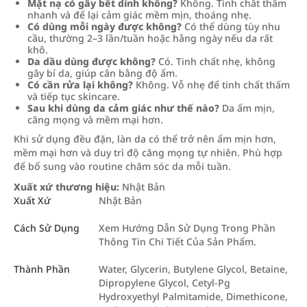
Mặt nạ có gây bết dính không?
Không. Tinh chất thấm
nhanh và để lại cảm giác mềm mịn, thoáng nhẹ.
Có dùng mỗi ngày được không?
Có thể dùng tùy nhu
cầu, thường 2–3 lần/tuần hoặc hằng ngày nếu da rất
khô.
Da dầu dùng được không?
Có. Tinh chất nhẹ, không
gây bí da, giúp cân bằng độ ẩm.
Có cần rửa lại không?
Không. Vỗ nhẹ để tinh chất thấm
và tiếp tục skincare.
Sau khi dùng da cảm giác như thế nào?
Da ẩm mịn,
căng mọng và mềm mại hơn.
Khi sử dụng đều đặn, làn da có thể trở nên ẩm mịn hơn,
mềm mại hơn và duy trì độ căng mọng tự nhiên. Phù hợp
để bổ sung vào routine chăm sóc da mỗi tuần.
Xuất xứ thương hiệu:
Nhật Bản
Xuất Xứ
Nhật Bản
Cách Sử Dụng
Xem Hướng Dẫn Sử Dụng Trong Phần
Thông Tin Chi Tiết Của Sản Phẩm.
Thành Phần
Water, Glycerin, Butylene Glycol, Betaine,
Dipropylene Glycol, Cetyl-Pg
Hydroxyethyl Palmitamide, Dimethicone,