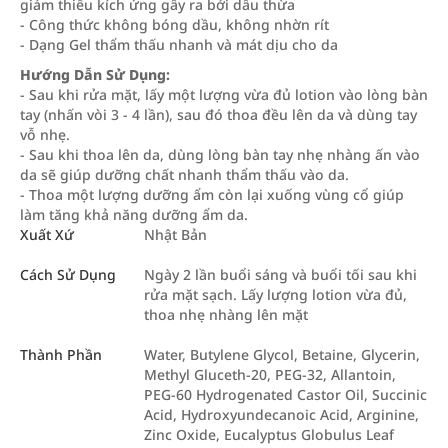
giảm thiểu kích ứng gây ra bởi dầu thừa
- Công thức không bóng dầu, không nhờn rít
- Dạng Gel thẩm thấu nhanh và mát dịu cho da
Hướng Dẫn Sử Dụng:
- Sau khi rửa mặt, lấy một lượng vừa đủ lotion vào lòng bàn
tay (nhấn vòi 3 - 4 lần), sau đó thoa đều lên da và dùng tay
vỗ nhẹ.
- Sau khi thoa lên da, dùng lòng bàn tay nhẹ nhàng ấn vào
da sẽ giúp dưỡng chất nhanh thẩm thấu vào da.
- Thoa một lượng dưỡng ẩm còn lại xuống vùng cổ giúp
làm tăng khả năng dưỡng ẩm da.
Xuất Xứ
Nhật Bản
Cách Sử Dụng
Ngày 2 lần buổi sáng và buổi tối sau khi
rửa mặt sạch. Lấy lượng lotion vừa đủ,
thoa nhẹ nhàng lên mặt
Thành Phần
Water, Butylene Glycol, Betaine, Glycerin,
Methyl Gluceth-20, PEG-32, Allantoin,
PEG-60 Hydrogenated Castor Oil, Succinic
Acid, Hydroxyundecanoic Acid, Arginine,
Zinc Oxide, Eucalyptus Globulus Leaf