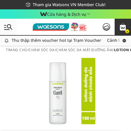
Giao hàng nhanh 24h - Áp dụng khu vực TP. Hồ Chí Minh
Miễn phí giao hàng cho đơn hàng từ 249,000Đ
Tham gia Watsons VN Member Club!
Cửa hàng & Dịch vụ
0
Thu thập thêm voucher hot tại Trạm Voucher
Thu thập thêm voucher hot tại Trạm Voucher
Cảnh báo An
TRANG CHỦ
/
CHĂM SÓC DA
/
CHĂM SÓC DA MẶT
/
DƯỠNG ẨM
/
LOTION 