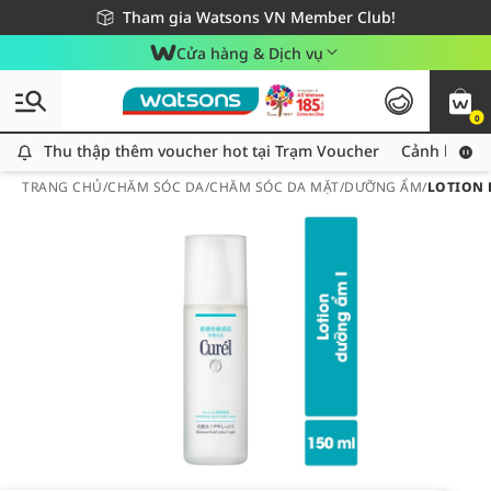
Giao hàng nhanh 24h - Áp dụng khu vực TP. Hồ Chí Minh
Miễn phí giao hàng cho đơn hàng từ 249,000Đ
Tham gia Watsons VN Member Club!
Cửa hàng & Dịch vụ
0
Thu thập thêm voucher hot tại Trạm Voucher
Thu thập thêm voucher hot tại Trạm Voucher
Cảnh báo An
TRANG CHỦ
/
CHĂM SÓC DA
/
CHĂM SÓC DA MẶT
/
DƯỠNG ẨM
/
LOTION 