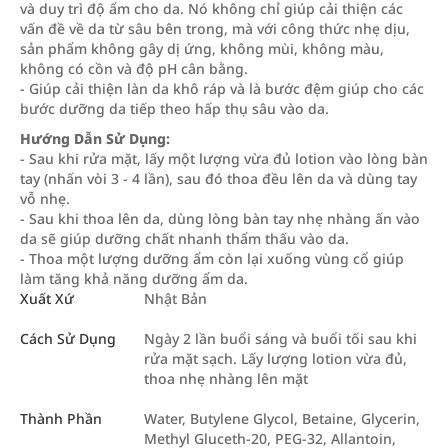
và duy trì độ ẩm cho da. Nó không chỉ giúp cải thiện các
vấn đề về da từ sâu bên trong, mà với công thức nhẹ dịu,
sản phẩm không gây dị ứng, không mùi, không màu,
không có cồn và độ pH cân bằng.
- Giúp cải thiện làn da khô ráp và là bước đệm giúp cho các
bước dưỡng da tiếp theo hấp thụ sâu vào da.
Hướng Dẫn Sử Dụng:
- Sau khi rửa mặt, lấy một lượng vừa đủ lotion vào lòng bàn
tay (nhấn vòi 3 - 4 lần), sau đó thoa đều lên da và dùng tay
vỗ nhẹ.
- Sau khi thoa lên da, dùng lòng bàn tay nhẹ nhàng ấn vào
da sẽ giúp dưỡng chất nhanh thẩm thấu vào da.
- Thoa một lượng dưỡng ẩm còn lại xuống vùng cổ giúp
làm tăng khả năng dưỡng ẩm da.
Xuất Xứ
Nhật Bản
Cách Sử Dụng
Ngày 2 lần buổi sáng và buổi tối sau khi
rửa mặt sạch. Lấy lượng lotion vừa đủ,
thoa nhẹ nhàng lên mặt
Thành Phần
Water, Butylene Glycol, Betaine, Glycerin,
Methyl Gluceth-20, PEG-32, Allantoin,