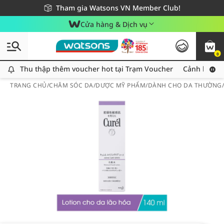
Giao hàng nhanh 24h - Áp dụng khu vực TP. Hồ Chí Minh
Miễn phí giao hàng cho đơn hàng từ 249,000Đ
Tham gia Watsons VN Member Club!
Cửa hàng & Dịch vụ
0
Thu thập thêm voucher hot tại Trạm Voucher
Thu thập thêm voucher hot tại Trạm Voucher
Cảnh báo An
TRANG CHỦ
/
CHĂM SÓC DA
/
DƯỢC MỸ PHẨM
/
DÀNH CHO DA THƯỜNG/