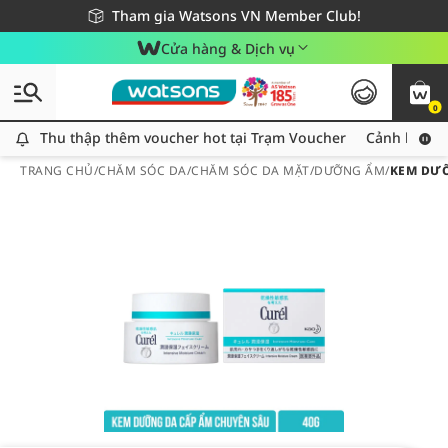
Giao hàng nhanh 24h - Áp dụng khu vực TP. Hồ Chí Minh
Miễn phí giao hàng cho đơn hàng từ 249,000Đ
Tham gia Watsons VN Member Club!
Cửa hàng & Dịch vụ
0
Thu thập thêm voucher hot tại Trạm Voucher
Thu thập thêm voucher hot tại Trạm Voucher
Cảnh báo An
TRANG CHỦ
/
CHĂM SÓC DA
/
CHĂM SÓC DA MẶT
/
DƯỠNG ẨM
/
KEM DƯỠ