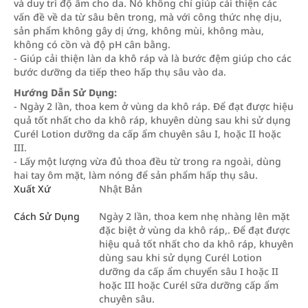
và duy trì độ ẩm cho da. Nó không chỉ giúp cải thiện các
vấn đề về da từ sâu bên trong, mà với công thức nhẹ dịu,
sản phẩm không gây dị ứng, không mùi, không màu,
không có cồn và độ pH cân bằng.
- Giúp cải thiện làn da khô ráp và là bước đệm giúp cho các
bước dưỡng da tiếp theo hấp thụ sâu vào da.
Hướng Dẫn Sử Dụng:
- Ngày 2 lần, thoa kem ở vùng da khô ráp. Để đạt được hiệu
quả tốt nhất cho da khô ráp, khuyên dùng sau khi sử dụng
Curél Lotion dưỡng da cấp ẩm chuyên sâu I, hoặc II hoặc
III.
- Lấy một lượng vừa đủ thoa đều từ trong ra ngoài, dùng
hai tay ôm mặt, làm nóng để sản phẩm hấp thụ sâu.
Xuất Xứ
Nhật Bản
Cách Sử Dụng
Ngày 2 lần, thoa kem nhẹ nhàng lên mặt
đặc biệt ở vùng da khô ráp,. Để đạt được
hiệu quả tốt nhất cho da khô ráp, khuyên
dùng sau khi sử dụng Curél Lotion
dưỡng da cấp ẩm chuyển sâu I hoặc II
hoặc III hoặc Curél sữa dưỡng cấp ẩm
chuyên sâu.