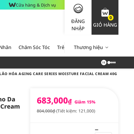
Cửa hàng & Dịch vụ
0
ĐĂNG
GIỎ HÀNG
NHẬP
 Nhân
Chăm Sóc Tóc
Trẻ Em
Thương hiệu
Nam Giới
Chăm Sóc 
ÃO HÓA AGING CARE SERIES MOISTURE FACIAL CREAM 40G
683,000
ho Da
₫
Giảm 15%
l Cream
804,000₫
(Tiết kiệm: 121,000)