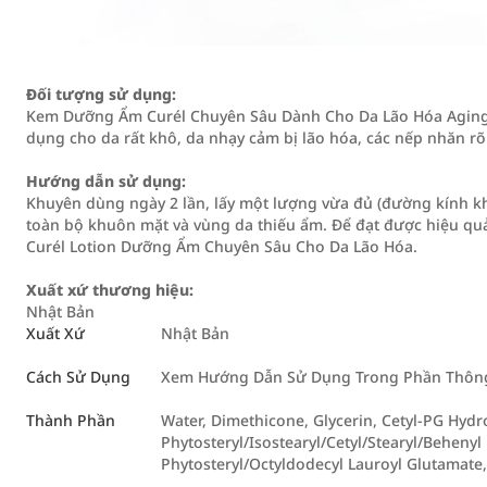
Đối tượng sử dụng:
Kem Dưỡng Ẩm Curél Chuyên Sâu Dành Cho Da Lão Hóa Aging 
dụng cho da rất khô, da nhạy cảm bị lão hóa, các nếp nhăn rõ
Hướng dẫn sử dụng:
Khuyên dùng ngày 2 lần, lấy một lượng vừa đủ (đường kính k
toàn bộ khuôn mặt và vùng da thiếu ẩm. Để đạt được hiệu qu
Curél Lotion Dưỡng Ẩm Chuyên Sâu Cho Da Lão Hóa.
Xuất xứ thương hiệu:
Nhật Bản
Xuất Xứ
Nhật Bản
Cách Sử Dụng
Xem Hướng Dẫn Sử Dụng Trong Phần Thông 
Thành Phần
Water, Dimethicone, Glycerin, Cetyl-PG Hydr
Phytosteryl/Isostearyl/Cetyl/Stearyl/Behenyl 
Phytosteryl/Octyldodecyl Lauroyl Glutamate