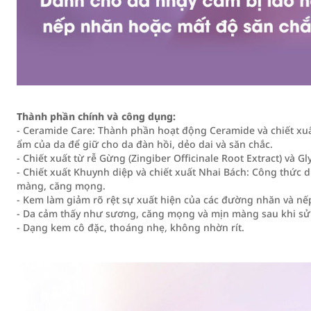
Thành phần chính và công dụng:
- Ceramide Care: Thành phần hoạt động Ceramide và chiết xuấ
ẩm của da để giữ cho da đàn hồi, dẻo dai và săn chắc.
- Chiết xuất từ rễ Gừng (Zingiber Officinale Root Extract) và Gl
- Chiết xuất Khuynh diệp và chiết xuất Nhai Bách: Công thức 
màng, căng mọng.
- Kem làm giảm rõ rệt sự xuất hiện của các đường nhăn và nế
- Da cảm thấy như sương, căng mọng và mịn màng sau khi sử
- Dạng kem cô đặc, thoáng nhẹ, không nhờn rít.