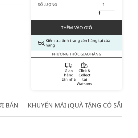
SỐ LƯỢNG
THÊM VÀO GIỎ
Kiểm tra tình trạng còn hàng tại cửa
hàng
PHƯƠNG THỨC GIAO HÀNG
Giao
Click &
hàng
Collect
tận nhà
tại
Watsons
I BÁN
KHUYẾN MÃI (QUÀ TẶNG CÓ SẴN KH