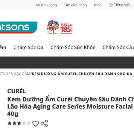
inh
Tiếng Việt
Tải ứng dụng
Tìm cửa hàng
Blog
iểm
Chăm Sóc Da
Chăm Sóc Sức Khỏe
Chăm Sóc Cá
ỜNG/ NHẠY CẢM
/
KEM DƯỠNG ẨM CURÉL CHUYÊN SÂU DÀNH CHO DA L
CURÉL
Kem Dưỡng Ẩm Curél Chuyên Sâu Dành C
Lão Hóa Aging Care Series Moisture Facia
40g