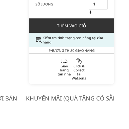
SỐ LƯỢNG
THÊM VÀO GIỎ
Kiểm tra tình trạng còn hàng tại cửa
hàng
PHƯƠNG THỨC GIAO HÀNG
Giao
Click &
hàng
Collect
tận nhà
tại
Watsons
I BÁN
KHUYẾN MÃI (QUÀ TẶNG CÓ SẴN KH