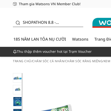
Tham gia Watsons VN Member Club!
Miễn phí giao hàng cho đơn hàng từ 249,000Đ
Giao hàng nhanh 24h - Áp dụng khu vực TP. Hồ Chí M
185 NĂM LAN TỎA NỤ
CƯỜI - GIẢM ĐẾN
SHOPATHON 8.8 -
50%
DEAL ĐỈNH
185 NĂM LAN TỎA NỤ CƯỜI
Watsons
Trang Đ
Thu thập thêm voucher hot tại Trạm Voucher
TRANG CHỦ
/
CHĂM SÓC CÁ NHÂN
/
CHĂM SÓC RĂNG MIỆNG
/
KEM