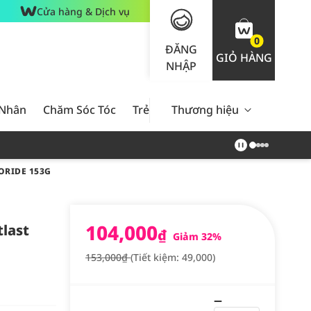
Cửa hàng & Dịch vụ
0
ĐĂNG
GIỎ HÀNG
NHẬP
 Nhân
Chăm Sóc Tóc
Trẻ Em
Thương hiệu
Nam Giới
Chăm Sóc 
ORIDE 153G
104,000
last
₫
Giảm 32%
153,000₫
(Tiết kiệm: 49,000)