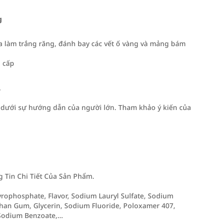
g
ca làm trắng răng, đánh bay các vết ố vàng và mảng bám
o cấp
.
u dưới sự hướng dẫn của người lớn. Tham khảo ý kiến của
Tin Chi Tiết Của Sản Phẩm.
Pyrophosphate, Flavor, Sodium Lauryl Sulfate, Sodium
han Gum, Glycerin, Sodium Fluoride, Poloxamer 407,
,Sodium Benzoate,…