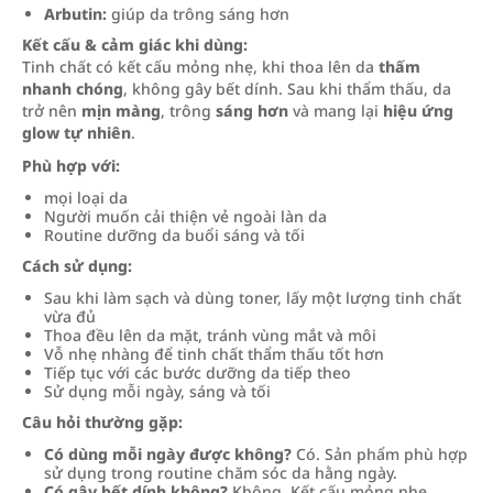
Arbutin:
giúp da trông sáng hơn
Kết cấu & cảm giác khi dùng:
Tinh chất có kết cấu mỏng nhẹ, khi thoa lên da
thấm
nhanh chóng
, không gây bết dính. Sau khi thẩm thấu, da
trở nên
mịn màng
, trông
sáng hơn
và mang lại
hiệu ứng
glow tự nhiên
.
Phù hợp với:
mọi loại da
Người muốn cải thiện vẻ ngoài làn da
Routine dưỡng da buổi sáng và tối
Cách sử dụng:
Sau khi làm sạch và dùng toner, lấy một lượng tinh chất
vừa đủ
Thoa đều lên da mặt, tránh vùng mắt và môi
Vỗ nhẹ nhàng để tinh chất thẩm thấu tốt hơn
Tiếp tục với các bước dưỡng da tiếp theo
Sử dụng mỗi ngày, sáng và tối
Câu hỏi thường gặp:
Có dùng mỗi ngày được không?
Có. Sản phẩm phù hợp
sử dụng trong routine chăm sóc da hằng ngày.
Có gây bết dính không?
Không. Kết cấu mỏng nhẹ,