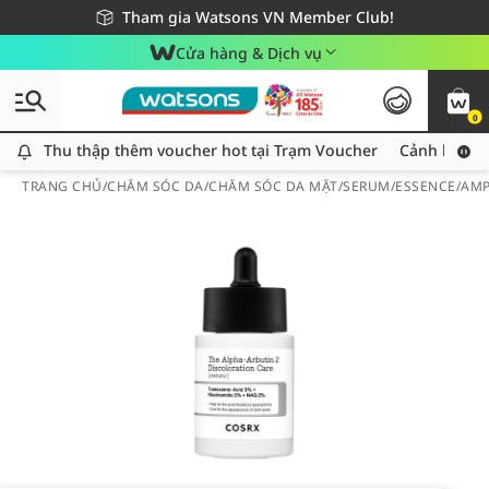
Giao hàng nhanh 24h - Áp dụng khu vực TP. Hồ Chí Minh
Miễn phí giao hàng cho đơn hàng từ 249,000Đ
Tham gia Watsons VN Member Club!
Cửa hàng & Dịch vụ
0
Thu thập thêm voucher hot tại Trạm Voucher
Thu thập thêm voucher hot tại Trạm Voucher
Cảnh báo An
TRANG CHỦ
/
CHĂM SÓC DA
/
CHĂM SÓC DA MẶT
/
SERUM/ESSENCE/AM