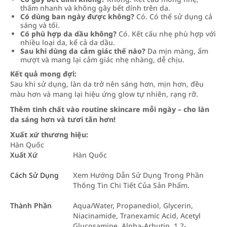
thấm nhanh và không gây bết dính trên da.
Có dùng ban ngày được không?
Có. Có thể sử dụng cả
sáng và tối.
Có phù hợp da dầu không?
Có. Kết cấu nhẹ phù hợp với
nhiều loại da, kể cả da dầu.
Sau khi dùng da cảm giác thế nào?
Da mịn màng, ẩm
mượt và mang lại cảm giác nhẹ nhàng, dễ chịu.
Kết quả mong đợi:
Sau khi sử dụng, làn da trở nên sáng hơn, mịn hơn, đều
màu hơn và mang lại hiệu ứng glow tự nhiên, rạng rỡ.
Thêm tinh chất vào routine skincare mỗi ngày – cho làn
da sáng hơn và tươi tắn hơn!
Xuất xứ thương hiệu:
Hàn Quốc
Xuất Xứ
Hàn Quốc
Cách Sử Dụng
Xem Hướng Dẫn Sử Dụng Trong Phần
Thông Tin Chi Tiết Của Sản Phẩm.
Thành Phần
Aqua/Water, Propanediol, Glycerin,
Niacinamide, Tranexamic Acid, Acetyl
Glucosamine, Alpha-Arbutin, 1,2-