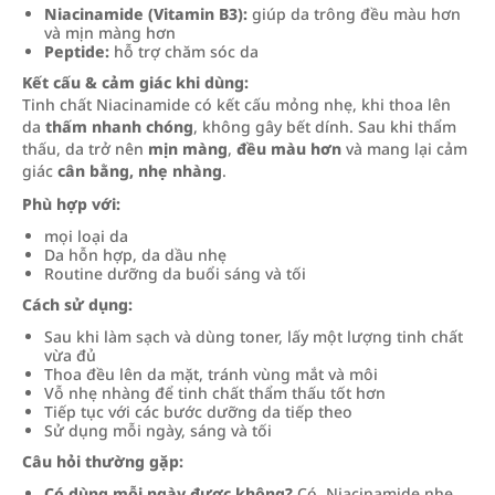
Niacinamide (Vitamin B3):
giúp da trông đều màu hơn
và mịn màng hơn
Peptide:
hỗ trợ chăm sóc da
Kết cấu & cảm giác khi dùng:
Tinh chất Niacinamide có kết cấu mỏng nhẹ, khi thoa lên
da
thấm nhanh chóng
, không gây bết dính. Sau khi thẩm
thấu, da trở nên
mịn màng
,
đều màu hơn
và mang lại cảm
giác
cân bằng, nhẹ nhàng
.
Phù hợp với:
mọi loại da
Da hỗn hợp, da dầu nhẹ
Routine dưỡng da buổi sáng và tối
Cách sử dụng:
Sau khi làm sạch và dùng toner, lấy một lượng tinh chất
vừa đủ
Thoa đều lên da mặt, tránh vùng mắt và môi
Vỗ nhẹ nhàng để tinh chất thẩm thấu tốt hơn
Tiếp tục với các bước dưỡng da tiếp theo
Sử dụng mỗi ngày, sáng và tối
Câu hỏi thường gặp:
Có dùng mỗi ngày được không?
Có. Niacinamide nhẹ