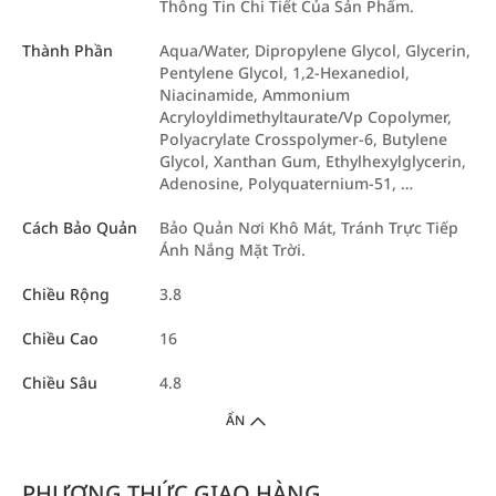
Thông Tin Chi Tiết Của Sản Phẩm.
Thành Phần
Aqua/Water, Dipropylene Glycol, Glycerin,
Pentylene Glycol, 1,2-Hexanediol,
Niacinamide, Ammonium
Acryloyldimethyltaurate/Vp Copolymer,
Polyacrylate Crosspolymer-6, Butylene
Glycol, Xanthan Gum, Ethylhexylglycerin,
Adenosine, Polyquaternium-51, …
Cách Bảo Quản
Bảo Quản Nơi Khô Mát, Tránh Trực Tiếp
Ánh Nắng Mặt Trời.
Chiều Rộng
3.8
Chiều Cao
16
Chiều Sâu
4.8
ẨN
PHƯƠNG THỨC GIAO HÀNG