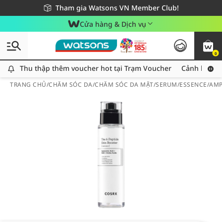
Giao hàng nhanh 24h - Áp dụng khu vực TP. Hồ Chí Minh
Miễn phí giao hàng cho đơn hàng từ 249,000Đ
Tham gia Watsons VN Member Club!
Cửa hàng & Dịch vụ
0
Thu thập thêm voucher hot tại Trạm Voucher
Thu thập thêm voucher hot tại Trạm Voucher
Cảnh báo An
TRANG CHỦ
/
CHĂM SÓC DA
/
CHĂM SÓC DA MẶT
/
SERUM/ESSENCE/AM