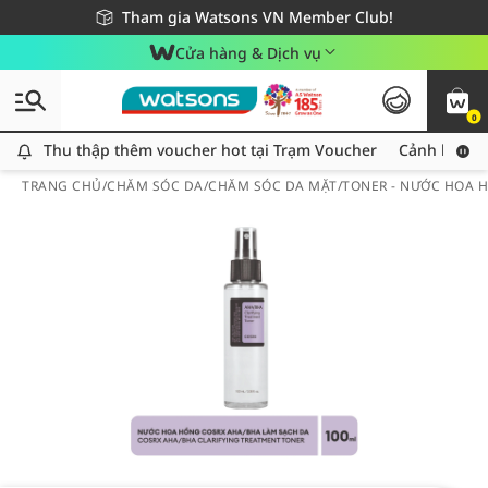
Giao hàng nhanh 24h - Áp dụng khu vực TP. Hồ Chí Minh
Miễn phí giao hàng cho đơn hàng từ 249,000Đ
Tham gia Watsons VN Member Club!
Cửa hàng & Dịch vụ
0
Thu thập thêm voucher hot tại Trạm Voucher
Thu thập thêm voucher hot tại Trạm Voucher
Cảnh báo An
TRANG CHỦ
/
CHĂM SÓC DA
/
CHĂM SÓC DA MẶT
/
TONER - NƯỚC HOA 