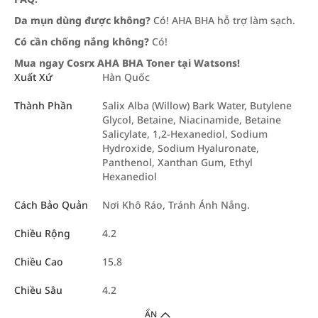
Da mụn dùng được không?
Có! AHA BHA hỗ trợ làm sạch.
Có cần chống nắng không?
Có!
Mua ngay Cosrx AHA BHA Toner tại Watsons!
Xuất Xứ
Hàn Quốc
Thành Phần
Salix Alba (Willow) Bark Water, Butylene
Glycol, Betaine, Niacinamide, Betaine
Salicylate, 1,2-Hexanediol, Sodium
Hydroxide, Sodium Hyaluronate,
Panthenol, Xanthan Gum, Ethyl
Hexanediol
Cách Bảo Quản
Nơi Khô Ráo, Tránh Ánh Nắng.
Chiều Rộng
4.2
Chiều Cao
15.8
Chiều Sâu
4.2
ẨN