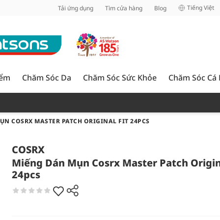
inh
Tiếng Việt
Tải ứng dụng
Tìm cửa hàng
Blog
iểm
Chăm Sóc Da
Chăm Sóc Sức Khỏe
Chăm Sóc Cá
ỤN COSRX MASTER PATCH ORIGINAL FIT 24PCS
COSRX
Miếng Dán Mụn Cosrx Master Patch Origina
24pcs