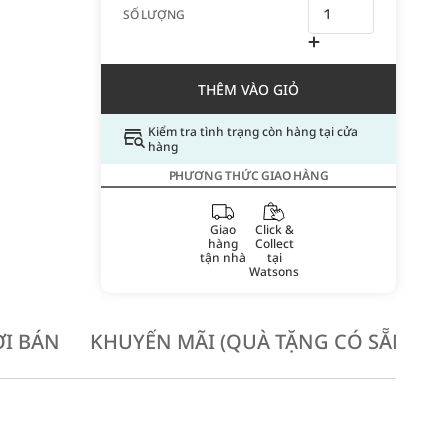
SỐ LƯỢNG
THÊM VÀO GIỎ
Kiểm tra tình trạng còn hàng tại cửa
hàng
PHƯƠNG THỨC GIAO HÀNG
Giao
Click &
hàng
Collect
tận nhà
tại
Watsons
I BÁN
KHUYẾN MÃI (QUÀ TẶNG CÓ SẴN KH