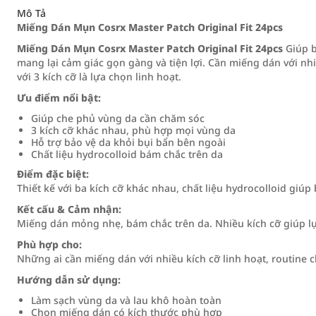
Mô Tả
Miếng Dán Mụn Cosrx Master Patch Original Fit 24pcs
Miếng Dán Mụn Cosrx Master Patch Original Fit 24pcs
Giúp b
mang lại cảm giác gọn gàng và tiện lợi. Cần miếng dán với nh
với 3 kích cỡ là lựa chọn linh hoạt.
Ưu điểm nổi bật:
Giúp che phủ vùng da cần chăm sóc
3 kích cỡ khác nhau, phù hợp mọi vùng da
Hỗ trợ bảo vệ da khỏi bụi bẩn bên ngoài
Chất liệu hydrocolloid bám chắc trên da
Điểm đặc biệt:
Thiết kế với ba kích cỡ khác nhau, chất liệu hydrocolloid giúp
Kết cấu & Cảm nhận:
Miếng dán mỏng nhẹ, bám chắc trên da. Nhiều kích cỡ giúp l
Phù hợp cho:
Những ai cần miếng dán với nhiều kích cỡ linh hoạt, routine 
Hướng dẫn sử dụng:
Làm sạch vùng da và lau khô hoàn toàn
Chọn miếng dán có kích thước phù hợp