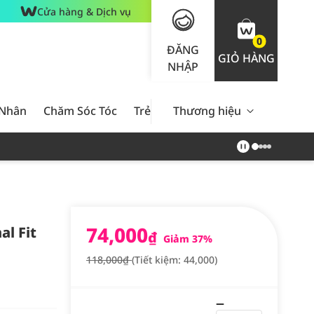
Cửa hàng & Dịch vụ
0
ĐĂNG
GIỎ HÀNG
NHẬP
 Nhân
Chăm Sóc Tóc
Trẻ Em
Thương hiệu
Nam Giới
Chăm Sóc 
74,000
l Fit
₫
Giảm 37%
118,000₫
(Tiết kiệm: 44,000)