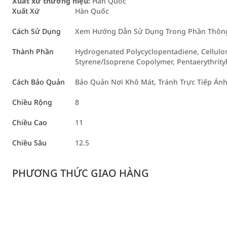
Xuất xứ thương hiệu:
Hàn Quốc
Xuất Xứ
Hàn Quốc
Cách Sử Dụng
Xem Hướng Dẫn Sử Dụng Trong Phần Thông 
Thành Phần
Hydrogenated Polycyclopentadiene, Cellulo
Styrene/Isoprene Copolymer, Pentaerythrity
Cách Bảo Quản
Bảo Quản Nơi Khô Mát, Tránh Trực Tiếp Ánh
Chiều Rộng
8
Chiều Cao
11
Chiều Sâu
12.5
PHƯƠNG THỨC GIAO HÀNG