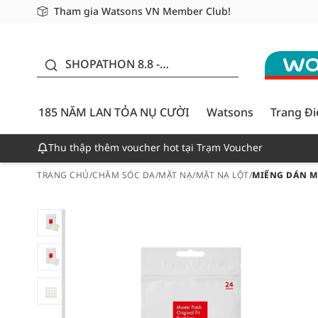
Tham gia Watsons VN Member Club!
Miễn phí giao hàng cho đơn hàng từ 249,000Đ
Giao hàng nhanh 24h - Áp dụng khu vực TP. Hồ Chí M
185 NĂM LAN TỎA NỤ
CƯỜI - GIẢM ĐẾN
SHOPATHON 8.8 -
50%
DEAL ĐỈNH
185 NĂM LAN TỎA NỤ CƯỜI
Watsons
Trang Đ
Thu thập thêm voucher hot tại Trạm Voucher
TRANG CHỦ
/
CHĂM SÓC DA
/
MẶT NẠ
/
MẶT NẠ LỘT
/
MIẾNG DÁN M