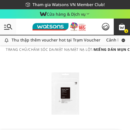
Giao hàng nhanh 24h - Áp dụng khu vực TP. Hồ Chí Minh
Miễn phí giao hàng cho đơn hàng từ 249,000Đ
Tham gia Watsons VN Member Club!
Cửa hàng & Dịch vụ
0
Thu thập thêm voucher hot tại Trạm Voucher
Thu thập thêm voucher hot tại Trạm Voucher
Cảnh báo An
TRANG CHỦ
/
CHĂM SÓC DA
/
MẶT NẠ
/
MẶT NẠ LỘT
/
MIẾNG DÁN MỤN CO