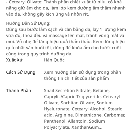
- Cetearyl Olivate: Thành phần chiết xuất từ oliu, có khả
năng giữ ẩm cho da, làm lớp kem dưỡng ẩm thấm nhanh
vào da, không gây kích ứng và nhờn rít.
Hướng Dẫn Sử Dụng:
Dùng sau bước làm sạch và cân bằng da, lấy 1 lượng kem
vừa đủ, thoa đều và massage lên mặt, tránh vùng mắt và
môi. Vỗ nhẹ để tăng hiệu quả thẩm thấu. Kem dùng hiệu
quả nhất vào buổi tối, dùng để khóa ẩm cho bước cuối
cùng trong quy trình dưỡng da.
Xuất Xứ
Hàn Quốc
Cách Sử Dụng
Xem hướng dẫn sử dụng trong phần
thông tin chi tiết của sản phẩm
Thành Phần
Snail Secretion Filtrate, Betaine,
Caprylic/Capric Triglyceride, Cetearyl
Olivate, Sorbitan Olivate, Sodium
Hyaluronate, Cetearyl Alcohol, Stearic
acid, Arginine, Dimethicone, Carbomer,
Panthenol, Allantoin, Sodium
Polyacrylate, XanthanGum,..