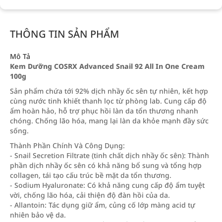
THÔNG TIN SẢN PHẨM
Mô Tả
Kem Dưỡng COSRX Advanced Snail 92 All In One Cream
100g
Sản phẩm chứa tới 92% dịch nhầy ốc sên tự nhiên, kết hợp
cùng nước tinh khiết thanh lọc từ phòng lab. Cung cấp độ
ẩm hoàn hảo, hỗ trợ phục hồi làn da tổn thương nhanh
chóng. Chống lão hóa, mang lại làn da khỏe mạnh đầy sức
sống.
Thành Phần Chính Và Công Dụng:
- Snail Secretion Filtrate (tinh chất dịch nhầy ốc sên): Thành
phần dịch nhầy ốc sên có khả năng bổ sung và tổng hợp
collagen, tái tạo cấu trúc bề mặt da tổn thương.
- Sodium Hyaluronate: Có khả năng cung cấp độ ẩm tuyệt
vời, chống lão hóa, cải thiện độ đàn hồi của da.
- Allantoin: Tác dụng giữ ẩm, củng cố lớp màng acid tự
nhiên bảo vệ da.