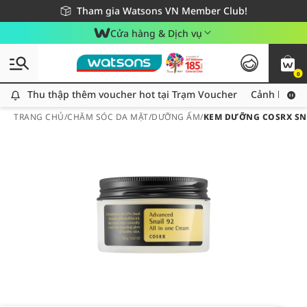
Giao hàng nhanh 24h - Áp dụng khu vực TP. Hồ Chí Minh
Miễn phí giao hàng cho đơn hàng từ 249,000Đ
Tham gia Watsons VN Member Club!
Cửa hàng & Dịch vụ
0
Thu thập thêm voucher hot tại Trạm Voucher
Thu thập thêm voucher hot tại Trạm Voucher
Cảnh báo An
TRANG CHỦ
/
CHĂM SÓC DA MẶT
/
DƯỠNG ẨM
/
KEM DƯỠNG COSRX SNA