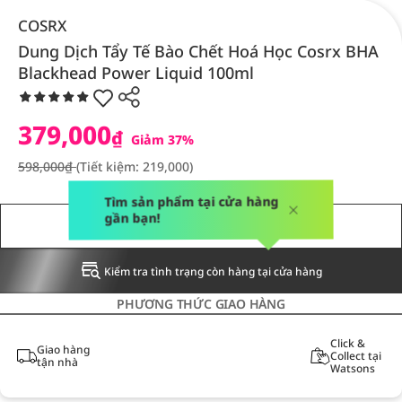
COSRX
Dung Dịch Tẩy Tế Bào Chết Hoá Học Cosrx BHA
Blackhead Power Liquid 100ml
379,000
₫
Giảm 37%
598,000₫
(Tiết kiệm: 219,000)
Tìm sản phẩm tại cửa hàng
gần bạn!
THÔNG BÁO CHO TÔI
Kiểm tra tình trạng còn hàng tại cửa hàng
PHƯƠNG THỨC GIAO HÀNG
Click &
Giao hàng
Collect tại
tận nhà
Watsons