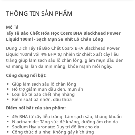
THÔNG TIN SẢN PHẨM
Mô Tả
Tẩy Tế Bào Chết Hóa Học Cosrx BHA Blackhead Power
Liquid 100ml - Sạch Mụn Se Khít Lỗ Chân Lông
Dung Dịch Tẩy Tế Bào Chết Cosrx BHA Blackhead Power
Liquid 100ml với 4% BHA tự nhiên từ chiết xuất cây liễu
trắng giúp làm sạch sâu lỗ chân lông, giảm mụn đầu đen
và mang lại làn da mịn màng, khỏe mạnh mỗi ngày.
Công dụng nổi bật:
Giúp làm sạch sâu lỗ chân lông
Hỗ trợ giảm mụn đầu đen, mụn ẩn
Loại bỏ tế bào chết nhẹ nhàng
Kiểm soát bã nhờn, dầu thừa
Điểm nổi bật của sản phẩm:
4% BHA từ cây liễu trắng: Làm sạch sâu, kháng khuẩn
Niacinamide: Tăng sức đề kháng, dưỡng ẩm cho da
Sodium Hyaluronate: Duy trì độ ẩm cho da
Công thức dịu nhẹ: Không gây kích ứng