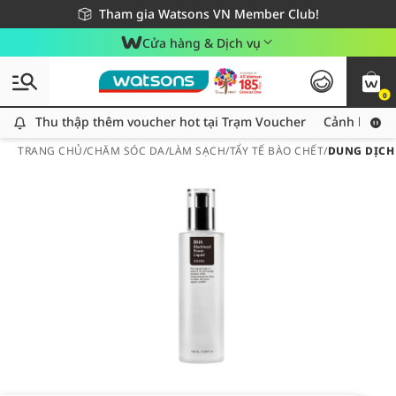
Giao hàng nhanh 24h - Áp dụng khu vực TP. Hồ Chí Minh
Miễn phí giao hàng cho đơn hàng từ 249,000Đ
Tham gia Watsons VN Member Club!
Cửa hàng & Dịch vụ
0
Thu thập thêm voucher hot tại Trạm Voucher
Thu thập thêm voucher hot tại Trạm Voucher
Cảnh báo An
TRANG CHỦ
/
CHĂM SÓC DA
/
LÀM SẠCH
/
TẨY TẾ BÀO CHẾT
/
DUNG DỊCH