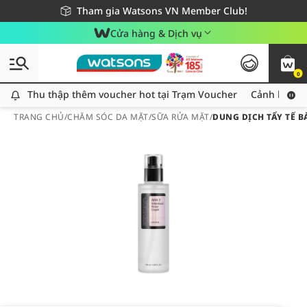
Giao hàng nhanh 24h - Áp dụng khu vực TP. Hồ Chí Minh
Miễn phí giao hàng cho đơn hàng từ 249,000Đ
Tham gia Watsons VN Member Club!
Cửa hàng & Dịch vụ
0
Thu thập thêm voucher hot tại Trạm Voucher
Thu thập thêm voucher hot tại Trạm Voucher
Cảnh báo An
TRANG CHỦ
/
CHĂM SÓC DA MẶT
/
SỮA RỬA MẶT
/
DUNG DỊCH TẨY TẾ 