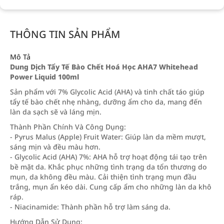
THÔNG TIN SẢN PHẨM
Mô Tả
Dung Dịch Tẩy Tế Bào Chết Hoá Học AHA7 Whitehead
Power Liquid 100ml
Sản phẩm với 7% Glycolic Acid (AHA) và tinh chất táo giúp
tẩy tế bào chết nhẹ nhàng, dưỡng ẩm cho da, mang đến
làn da sạch sẽ và láng mịn.
Thành Phần Chính Và Công Dụng:
- Pyrus Malus (Apple) Fruit Water: Giúp làn da mềm mượt,
sáng mịn và đều màu hơn.
- Glycolic Acid (AHA) 7%: AHA hỗ trợ hoạt động tái tạo trên
bề mặt da. Khắc phục những tình trạng da tổn thương do
mụn, da không đều màu. Cải thiện tình trạng mụn đầu
trắng, mụn ẩn kéo dài. Cung cấp ẩm cho những làn da khô
ráp.
- Niacinamide: Thành phần hỗ trợ làm sáng da.
Hướng Dẫn Sử Dụng: