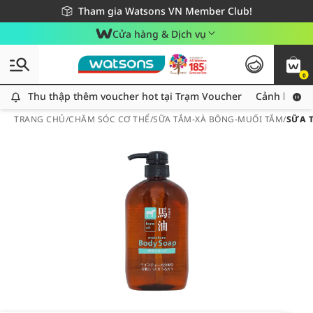
Giao hàng nhanh 24h - Áp dụng khu vực TP. Hồ Chí Minh
Miễn phí giao hàng cho đơn hàng từ 249,000Đ
Tham gia Watsons VN Member Club!
Cửa hàng & Dịch vụ
0
Thu thập thêm voucher hot tại Trạm Voucher
Thu thập thêm voucher hot tại Trạm Voucher
Cảnh báo An
TRANG CHỦ
/
CHĂM SÓC CƠ THỂ
/
SỮA TẮM-XÀ BÔNG-MUỐI TẮM
/
SỮA 