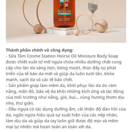
Thành phần chính và công dụng:
- Sữa Tắm Cosme Station Hoirse Oil Moisture Body Soap
được chiết xuất từ mỡ ngựa chứa nhiều dưỡng chất cung
cấp cho làn da sáng mịn, bóng mượt, thúc đẩy sự phát
triển của tế bào da mới và giúp da luôn tươi tắn, khỏe
mạnh, sạch da và các tế bào chết.
- Sản phẩm giúp làm mềm da, khôi phục làn da do rám
nắng, mẩn đỏ, bảo vệ da khỏi những kích ứng và tác động
của môi trường như nắng, gió, bụi… cùng hương thơm dịu
nhẹ, thư giãn.
- Dầu ngựa có tác dụng dưỡng ẩm, cải thiện độ đàn hồi của
da, ngăn ngừa hiệu quả sự xuất hiện của các nếp nhăn,
làm dịu da và giúp da tay luôn giữ được độ mịn và mềm
mại tự nhiên mà hoàn toàn an toàn với da.