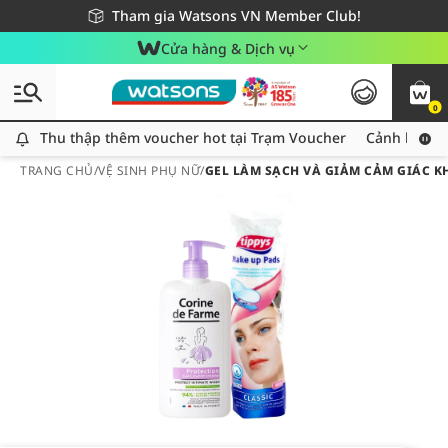
Giao hàng nhanh 24h - Áp dụng khu vực TP. Hồ Chí Minh
Miễn phí giao hàng cho đơn hàng từ 249,000Đ
Tham gia Watsons VN Member Club!
Cửa hàng & Dịch vụ
0
Thu thập thêm voucher hot tại Trạm Voucher
Thu thập thêm voucher hot tại Trạm Voucher
Cảnh báo An
TRANG CHỦ
/
VỆ SINH PHỤ NỮ
/
GEL LÀM SẠCH VÀ GIẢM CẢM GIÁC K