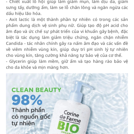
- Chiết xuất lô hội giúp làm giảm mụn, làm dịu da, giảm
sưng tấy, dưỡng ẩm, làm se lỗ chân lông và ngăn ngừa các
dấu hiệu lão hóa.
- Axit lactic là một thành phần tự nhiên có trong các sản
phẩm dung dịch vệ sinh phụ nữ. Giúp tạo độ pH acid cho
âm đạo và ức chế sự phát triển của vi khuẩn gây bệnh, đặc
biệt là tác dụng làm giảm triệu chứng, ngăn chặn nhiễm
Candida - tác nhân chính gây ra nấm âm đạo và các vấn đề
về viêm nhiễm vùng kín, giúp duy trì pH sinh lý tự nhiên
cho vùng kín, tăng cường khả năng tự bảo vệ của cơ thể.
- Glycerin giúp làm mềm, giữ ẩm và tạo hàng rào bảo vệ
cho da khỏe và mịn màng hơn.