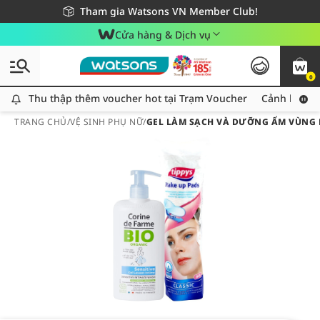
Giao hàng nhanh 24h - Áp dụng khu vực TP. Hồ Chí Minh
Miễn phí giao hàng cho đơn hàng từ 249,000Đ
Tham gia Watsons VN Member Club!
Cửa hàng & Dịch vụ
0
Thu thập thêm voucher hot tại Trạm Voucher
Thu thập thêm voucher hot tại Trạm Voucher
Cảnh báo An
TRANG CHỦ
/
VỆ SINH PHỤ NỮ
/
GEL LÀM SẠCH VÀ DƯỠNG ẨM VÙNG K