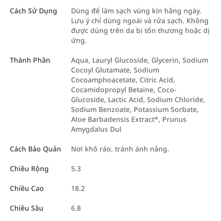
Cách Sử Dụng
Dùng để làm sạch vùng kín hằng ngày.
Lưu ý chỉ dùng ngoài và rửa sạch. Không
được dùng trên da bị tổn thương hoặc dị
ứng.
Thành Phần
Aqua, Lauryl Glucoside, Glycerin, Sodium
Cocoyl Glutamate, Sodium
Cocoamphoacetate, Citric Acid,
Cocamidopropyl Betaine, Coco-
Glucoside, Lactic Acid, Sodium Chloride,
Sodium Benzoate, Potassium Sorbate,
Aloe Barbadensis Extract*, Prunus
Amygdalus Dul
Cách Bảo Quản
Nơi khô ráo, tránh ánh nắng.
Chiều Rộng
5.3
Chiều Cao
18.2
Chiều Sâu
6.8