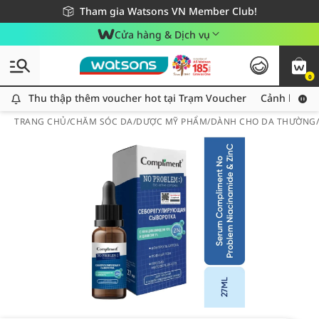
Giao hàng nhanh 24h - Áp dụng khu vực TP. Hồ Chí Minh
Miễn phí giao hàng cho đơn hàng từ 249,000Đ
Tham gia Watsons VN Member Club!
Cửa hàng & Dịch vụ
0
Thu thập thêm voucher hot tại Trạm Voucher
Thu thập thêm voucher hot tại Trạm Voucher
Cảnh báo An
TRANG CHỦ
/
CHĂM SÓC DA
/
DƯỢC MỸ PHẨM
/
DÀNH CHO DA THƯỜNG/