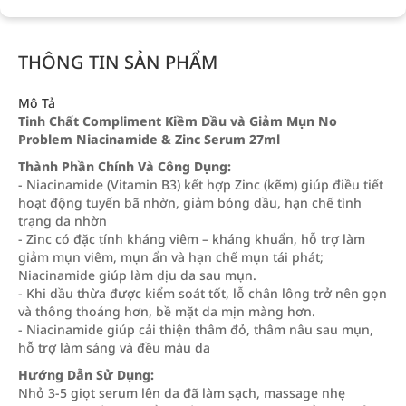
THÔNG TIN SẢN PHẨM
Mô Tả
Tinh Chất Compliment Kiềm Dầu và Giảm Mụn No
Problem Niacinamide & Zinc Serum 27ml
Thành Phần Chính Và Công Dụng:
- Niacinamide (Vitamin B3) kết hợp Zinc (kẽm) giúp điều tiết
hoạt động tuyến bã nhờn, giảm bóng dầu, hạn chế tình
trạng da nhờn
- Zinc có đặc tính kháng viêm – kháng khuẩn, hỗ trợ làm
giảm mụn viêm, mụn ẩn và hạn chế mụn tái phát;
Niacinamide giúp làm dịu da sau mụn.
- Khi dầu thừa được kiểm soát tốt, lỗ chân lông trở nên gọn
và thông thoáng hơn, bề mặt da mịn màng hơn.
- Niacinamide giúp cải thiện thâm đỏ, thâm nâu sau mụn,
hỗ trợ làm sáng và đều màu da
Hướng Dẫn Sử Dụng:
Nhỏ 3-5 giọt serum lên da đã làm sạch, massage nhẹ