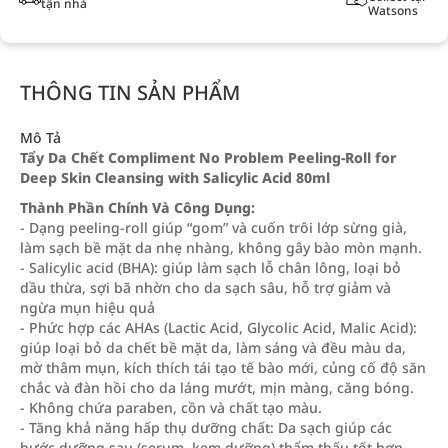
tận nhà
Watsons
THÔNG TIN SẢN PHẨM
Mô Tả
Tẩy Da Chết Compliment No Problem Peeling-Roll for
Deep Skin Cleansing with Salicylic Acid 80ml
Thành Phần Chính Và Công Dụng:
- Dạng peeling‑roll giúp “gom” và cuốn trôi lớp sừng già,
làm sạch bề mặt da nhẹ nhàng, không gây bào mòn mạnh.
- Salicylic acid (BHA): giúp làm sạch lỗ chân lông, loại bỏ
dầu thừa, sợi bã nhờn cho da sạch sâu, hỗ trợ giảm và
ngừa mụn hiệu quả
- Phức hợp các AHAs (Lactic Acid, Glycolic Acid, Malic Acid):
giúp loại bỏ da chết bề mặt da, làm sáng và đều màu da,
mờ thâm mụn, kích thích tái tạo tế bào mới, củng cố độ săn
chắc và đàn hồi cho da láng mướt, mịn màng, căng bóng.
- Không chứa paraben, cồn và chất tạo màu.
- Tăng khả năng hấp thụ dưỡng chất: Da sạch giúp các
bước dưỡng sau (serum, kem dưỡng) thẩm thấu tốt hơn.