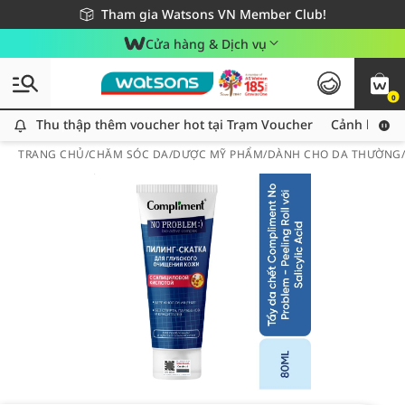
Giao hàng nhanh 24h - Áp dụng khu vực TP. Hồ Chí Minh
Miễn phí giao hàng cho đơn hàng từ 249,000Đ
Tham gia Watsons VN Member Club!
Cửa hàng & Dịch vụ
0
Thu thập thêm voucher hot tại Trạm Voucher
Thu thập thêm voucher hot tại Trạm Voucher
Cảnh báo An
TRANG CHỦ
/
CHĂM SÓC DA
/
DƯỢC MỸ PHẨM
/
DÀNH CHO DA THƯỜNG/