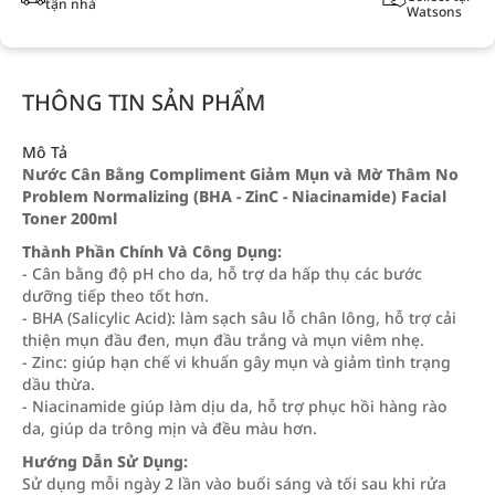
tận nhà
Watsons
THÔNG TIN SẢN PHẨM
Mô Tả
Nước Cân Bằng Compliment Giảm Mụn và Mờ Thâm No
Problem Normalizing (BHA - ZinC - Niacinamide) Facial
Toner 200ml
Thành Phần Chính Và Công Dụng:
- Cân bằng độ pH cho da, hỗ trợ da hấp thụ các bước
dưỡng tiếp theo tốt hơn.
- BHA (Salicylic Acid): làm sạch sâu lỗ chân lông, hỗ trợ cải
thiện mụn đầu đen, mụn đầu trắng và mụn viêm nhẹ.
- Zinc: giúp hạn chế vi khuẩn gây mụn và giảm tình trạng
dầu thừa.
- Niacinamide giúp làm dịu da, hỗ trợ phục hồi hàng rào
da, giúp da trông mịn và đều màu hơn.
Hướng Dẫn Sử Dụng:
Sử dụng mỗi ngày 2 lần vào buổi sáng và tối sau khi rửa