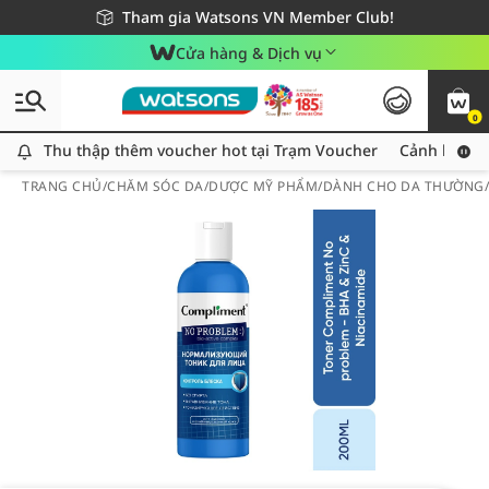
Giao hàng nhanh 24h - Áp dụng khu vực TP. Hồ Chí Minh
Miễn phí giao hàng cho đơn hàng từ 249,000Đ
Tham gia Watsons VN Member Club!
Cửa hàng & Dịch vụ
0
Thu thập thêm voucher hot tại Trạm Voucher
Thu thập thêm voucher hot tại Trạm Voucher
Cảnh báo An
TRANG CHỦ
/
CHĂM SÓC DA
/
DƯỢC MỸ PHẨM
/
DÀNH CHO DA THƯỜNG/