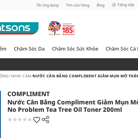
inh
Tiếng Việt
Tải ứng dụng
Tìm cửa hàng
Blog
iểm
Chăm Sóc Da
Chăm Sóc Sức Khỏe
Chăm Sóc Cá
ỜNG/ NHẠY CẢM
/
NƯỚC CÂN BẰNG COMPLIMENT GIẢM MỤN MỜ THÂM 
COMPLIMENT
Nước Cân Bằng Compliment Giảm Mụn M
No Problem Tea Tree Oil Toner 200ml