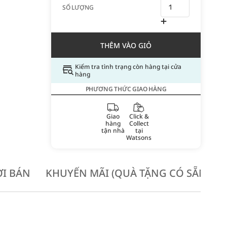
SỐ LƯỢNG
THÊM VÀO GIỎ
Kiểm tra tình trạng còn hàng tại cửa
hàng
PHƯƠNG THỨC GIAO HÀNG
Giao
Click &
hàng
Collect
tận nhà
tại
Watsons
I BÁN
KHUYẾN MÃI (QUÀ TẶNG CÓ SẴN KH