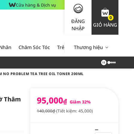
Cửa hàng & Dịch vụ
0
ĐĂNG
GIỎ HÀNG
NHẬP
 Nhân
Chăm Sóc Tóc
Trẻ Em
Thương hiệu
Nam Giới
Chăm Sóc 
NO PROBLEM TEA TREE OIL TONER 200ML
95,000
ờ Thâm
₫
Giảm 32%
140,000₫
(Tiết kiệm: 45,000)