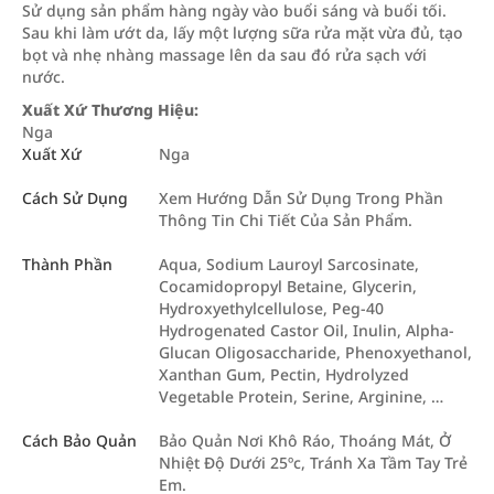
Sử dụng sản phẩm hàng ngày vào buổi sáng và buổi tối.
Sau khi làm ướt da, lấy một lượng sữa rửa mặt vừa đủ, tạo
bọt và nhẹ nhàng massage lên da sau đó rửa sạch với
nước.
Xuất Xứ Thương Hiệu:
Nga
Xuất Xứ
Nga
Cách Sử Dụng
Xem Hướng Dẫn Sử Dụng Trong Phần
Thông Tin Chi Tiết Của Sản Phẩm.
Thành Phần
Aqua, Sodium Lauroyl Sarcosinate,
Cocamidopropyl Betaine, Glycerin,
Hydroxyethylcellulose, Peg-40
Hydrogenated Castor Oil, Inulin, Alpha-
Glucan Oligosaccharide, Phenoxyethanol,
Xanthan Gum, Pectin, Hydrolyzed
Vegetable Protein, Serine, Arginine, …
Cách Bảo Quản
Bảo Quản Nơi Khô Ráo, Thoáng Mát, Ở
Nhiệt Độ Dưới 25ºc, Tránh Xa Tầm Tay Trẻ
Em.