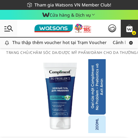
Giao hàng nhanh 24h - Áp dụng khu vực TP. Hồ Chí Minh
Miễn phí giao hàng cho đơn hàng từ 249,000Đ
Tham gia Watsons VN Member Club!
Cửa hàng & Dịch vụ
0
Thu thập thêm voucher hot tại Trạm Voucher
Thu thập thêm voucher hot tại Trạm Voucher
Cảnh báo An
TRANG CHỦ
/
CHĂM SÓC DA
/
DƯỢC MỸ PHẨM
/
DÀNH CHO DA THƯỜNG/