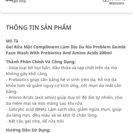
tận nhà
Watsons
THÔNG TIN SẢN PHẨM
Mô Tả
Gel Rửa Mặt Compliment Làm Dịu Da No Problem Gentle
Face Wash With Prebiotics And Amino Acids 200ml
Thành Phần Chính Và Công Dụng:
- Giúp loại bỏ bụi bẩn, dầu thừa và tạp chất trên da mà
không gây khô căng
- Prebiotics giúp cân bằng hệ vi sinh trên da, hỗ trợ da
khỏe hơn và giảm nguy cơ kích ứng, nổi mụn do mất cân
bằng.
- Amino Acids (axit amin) giúp duy trì độ ẩm tự nhiên, cho
da mềm mại và mịn màng sau khi rửa.
- Salicylic acid (BHA): Làm sạch sâu, giảm ngừa mụn, giúp
da láng mịn, đều màu và se khít lỗ chân lông.
- Kết cấu gel nhẹ, dễ rửa trôi
Hướng Dẫn Sử Dụng: